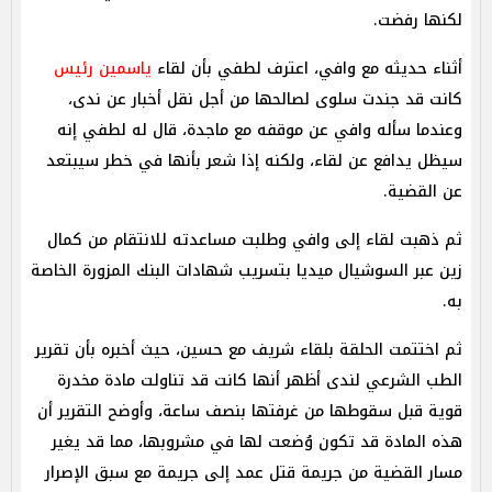
لكنها رفضت.
أثناء حديثه مع وافي، اعترف لطفي بأن لقاء
ياسمين رئيس
كانت قد جندت سلوى لصالحها من أجل نقل أخبار عن ندى،
وعندما سأله وافي عن موقفه مع ماجدة، قال له لطفي إنه
سيظل يدافع عن لقاء، ولكنه إذا شعر بأنها في خطر سيبتعد
عن القضية.
ثم ذهبت لقاء إلى وافي وطلبت مساعدته للانتقام من كمال
زين عبر السوشيال ميديا بتسريب شهادات البنك المزورة الخاصة
به.
ثم اختتمت الحلقة بلقاء شريف مع حسين، حيث أخبره بأن تقرير
الطب الشرعي لندى أظهر أنها كانت قد تناولت مادة مخدرة
قوية قبل سقوطها من غرفتها بنصف ساعة، وأوضح التقرير أن
هذه المادة قد تكون وُضعت لها في مشروبها، مما قد يغير
مسار القضية من جريمة قتل عمد إلى جريمة مع سبق الإصرار