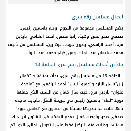
أبطال مسلسل رقم سري
يضم المسلسل مجموعة من النجوم وهم ياسمين رئيس،
صدقي صخر، عمرو وهبة، رانيا منصور، أحمد الشامي، ناردين
فرج، أحمد الرافعي، رضوى جودة، عزت زين. المسلسل من تأليف
محمد سليمان عبد الملك، ومن إخراج محمد عبد التواب.
ملخص أحداث مسلسل رقم سري الحلقة 13
الحلقة 13 من مسلسل رقم سري، بدأت بمناقشة "كمال
زين"باسل الزارو و"عمرو أنيس" أحمد الرافعي مع "ماجدة
علوان" ناردين فرج، حيث سأل كمال عن السبب الذي جعلها
تورط "لقاء" ياسمين رئيس في جريمة القتل، فأجابت ماجدة
بأنها كانت قد حذرتها مسبقًا من التعاون مع "لطفي عبود"
صدقي صخر، وأوصت كمال بعدم التفكير في القانون لأن ذلك
مهنتها وطلبت منه التركيز فقط على التحويل المالي الذي تم