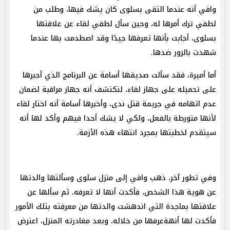
وافي أنه عندما التقى بسلوى كان يشك فيها، وطلب من
لطفي ترك أمرها له، وحين سأل لطفي لقاء عن علاقتها
بسلوى، أجابت بأنها تعرفها جيدًا وقد اصطدمت بها عندما
شهدت بالزور ضدها.
أما أميرة، فقد سألت صديقها أسامة عن البرنامج الذي أجبرها
على تحميله على جهاز لقاء، لتكتشف أنه جهاز مراقبة لضمان
عدم اتهامه في جريمة قتل ندى، وأخبرها أسامة أنه اختار لقاء
لأنها متورطة بالفعل، ولكي لا يشك أحدا فيهم وأكد لها أنه
سيتقدم لخطبتها بمجرد انتهاء هذه الأزمة.
وفي تطور آخر، ذهب وافي إلى منزل سلوى وسألتها والدتها
عن هوية هذا الشخص، فأكدت أنها لا تعرفه، ثم سألها عن
علاقتها بماجدة التي اندهشت والدتها من معرفته بتلك الأمور
فأكدت لها أنهةعرفها من خلاله، وبعد مغادرته المنزل، اعترض