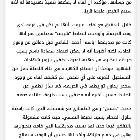
من حسابها، مؤكدة أن لقاء لا يمكنها تنفيذ تهديدها له لأنه
سيتم القبض عليها قريبًا.
خلال التحقيق مع لقاء، اعترفت بأنها لم تكن في غرفة ندى
وقت الجريمة، وأوضحت للضابط "شريف" مصطفى عمر أنها
كانت مع صديقها "باسم" أحمد الشامي قبل دقائق من وقوع
الحادث، لكنه أخبرها أنه لا يمكن اعتماد شهادة باسم بسبب
طريقة تفكيره، من جهته، اعترف لطفي بتزوير شهادات
الشهود، موضحًا أن انقطاع الكهرباء في تلك اللحظة جعل من
المستحيل التعرف على أي شخص، ثم كشفت لقاء عن وجود
شخص يحاول توريطها في الجريمة، كما سأل لطفي عن
الضابط حسين، أخبره أنه مختفي بسبب ظروف عائلية صعبة.
حديث "حسين" رامي الطمباري مع شقيقته، التي كانت رافضة
تناول الطعام بسبب تعبها النفسي، حيث كانت مشغولة
بالتفكير فيما حدث لها بسبب صديقتها التي قامت بتصويرها
وهي في حمام منزلها، وأكد لها حسين أن الوقت سيعالج