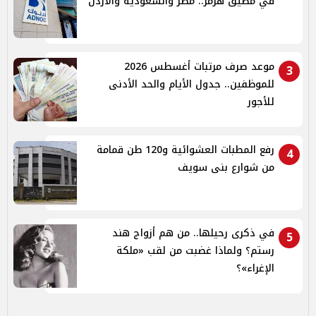
في مضيق هرمز.. مصر والسعودية والأردن
موعد صرف مرتبات أغسطس 2026
3
للموظفين.. جدول الأيام والحد الأدنى
للأجور
رفع المطبات العشوائية و120 طن قمامة
4
من شوارع بنى سويف
في ذكرى رحيلها.. من هم أزواج هند
5
رستم؟ ولماذا غضبت من لقب «ملكة
الإغراء»؟