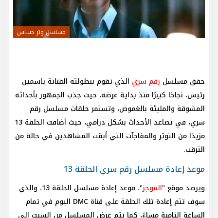
مسلسل وتر حساس
حقق مسلسل
رقم سري
الذي تقوم ببطولته الفنانة ياسمين
رئيس، نجاحًا كبيرًا منذ بداية عرضه، حيث جذب الجمهور بأحداثه
المشوقة والمليئة بالغموض، وتستمر حلقات مسلسل رقم
سري، في تصاعد الأحداث بشكل درامي، حيث أضافت الحلقة 13
مزيدًا من التوتر والمفاجآت التي أبقت المشاهدين في حالة من
الترقب.
موعد إعادة مسلسل رقم سري الحلقة 13
ويرصد موقع "
الموجز
"، موعد إعادة مسلسل الحلقة 13، والذي
سوف تتم إعادة تلك الحلقة على قناة DMC اليوم في تمام
الساعة الثامنة مساءً، كما يتم عرض المسلسل من السبت إلى