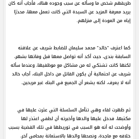
طريقهم شخص ما وسأله عن سبب وجوده هناك، فأجاب أنه كان
يريد معرفة المزيد عن السيدة التي كانت تعمل معها، محذرًا
إياه من العودة إلى منزلهم.
كما اعترف "خالد" محمد سليمان للضابط شريف عن علاقته
السابقة بندى، حيث أكد أنه تواصل معها قبل وفاتها بشهر،
لكنها كانت تشتكي له من مشاكل مع موظفيها، وعندما سأله
شريف عن احتمالية أن يكون القاتل من داخل البنك، أجاب خالد
أنه لا يعرف، لكنه يشعر أن الجميع في البنك غير مريحين.
ثم ظهرت لقاء وهي تتأمل السلسلة التي عثرت عليها في
مكتبها، فدخل عليها والدها وأخبرته أن لطفي اعتذر لها
وأوضحت له أنه هو السبب في توريطها في تلك القضية بسبب
خلافه مع ماجدة، ونصحها والدها بالاستعانة بمحامي آخر،