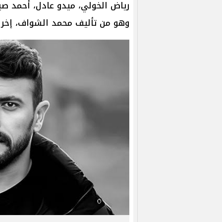
رياض الخولي، ميدو عادل، أحمد صي
وهو من تأليف محمد الشواف، إخراج