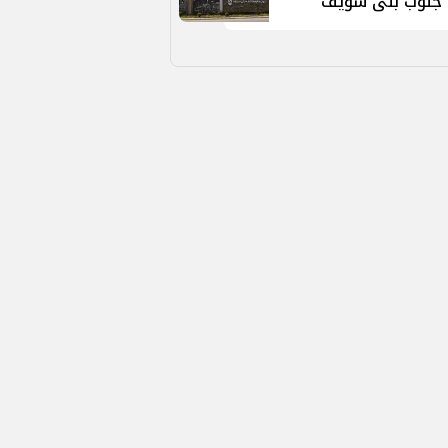
جنوب بنى سويف