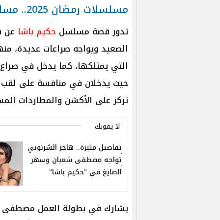
مسلسلات رمضان 2025.. مسلسل حكيم باشا
تدور قصة مسلسل
حكيم باشا
عن شخ
الصعيد ويواجه صراعات عديدة، منها 
التي يمتلكها، كما يدخل في صراع 
حيث يدخلان في منافسة على لقب "ا
تركز على الأكشن والمطاردات الم
لا يفوتك
تفاصيل مثيرة.. هاجر الشرنوبي
تواجه مصطفى شعبان وسهر
الصايغ في "حكيم باشا"
يشارك في بطولة العمل مصطفى شعب