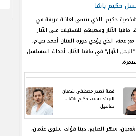
صية حكيم، الذي ينتمي لعائلة عريقة في
مافيا الآثار وسعيهم للاستيلاء على الآثار
مع عمه، الذي يؤدي دوره الفنان أحمد صيام،
لرجل الأول" في مافيا الآثار، أحداث المسلسل
ستمرة.
قصة تصدر مصطفى شعبان
التريند بسبب حكيم باشا ..
تفاصيل
ان، سهر الصايغ، دينا فؤاد، سلوى عثمان،