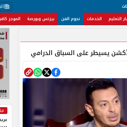
ال
ات
ار التعليم
الخدمات
نجوم الفن
بيزنس وبورصة
الموجز كافي
مق
عربد
درس 