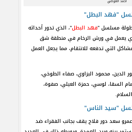
أحمد العوضي
طولة مسلسل "
فهد البطل
"، الذي تدور أحداثه
ذي يعمل في ورش الرخام في منطقة شق
مشاكل التي تدفعه للانتقام، مما يجعل العمل
ر الدين، محمود البزاوي، صفاء الطوخي،
صام السقا، لوسي، حمزة العيلي، صفوة،
لسلام.
رو سعد دور فلاح يقف بجانب الفقراء ضد
تمر بينه وبين العمدة، ويورطه ذلك في العديد