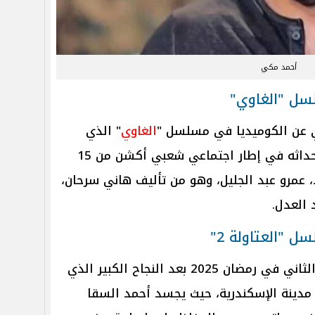
أحمد مكي
ي عن الكوميديا في مسلسل "
الغاوي
" الذي
يشارك به في رمضان 2025، تدور أحداثه في إطار اجتماعي شعبي أكشن من 15
 عمرو عبد الجليل، وهو من تأليف هاني سرحان،
 العدل.
يستكمل مسلسل "العتاولة" جزءه الثاني في رمضان 2025 بعد النجاح الكبير الذي
 مدينة الإسكندرية، حيث يجسد أحمد السقا