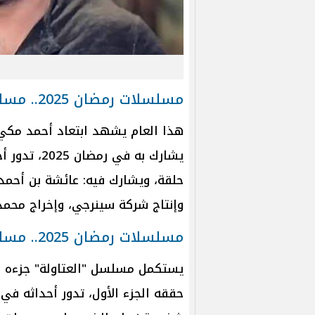
مسلسلات رمضان 2025.. مسلسل "الغاوي"
هذا العام يشهد ابتعاد أحمد مك
حلقة، ويشارك فيه: عائشة بن أحمد،
وإنتاج شركة سينرجي، وإخراج محمد
مسلسلات رمضان 2025.. مسلسل "العتاولة 2"
حققه الجزء الأول، تدور أحداثه في