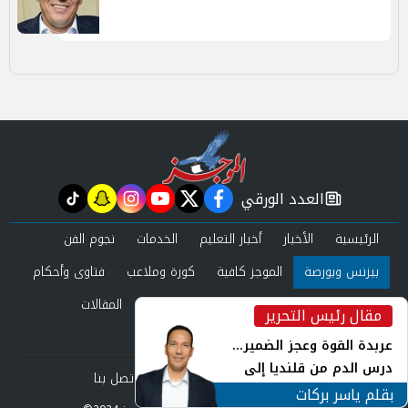
العدد الورقي
tiktok
snapchat
instagram
youtube
twitter
facebook
newspaper
الرئيسية
الأخبار
أخبار التعليم
الخدمات
نجوم الفن
بيزنس وبورصة
الموجز كافية
كورة وملاعب
فتاوى وأحكام
صحة وجمال
عرب وعالم
حوادث ومحاكم
المقالات
مقال رئيس التحرير
inst
العدد الورقي
عربدة القوة وعجز الضمير...
درس الدم من قلنديا إلى
من نحن
سياسة الخصوصية
اتصل بنا
جنوب لبنان
بقلم ياسر بركات