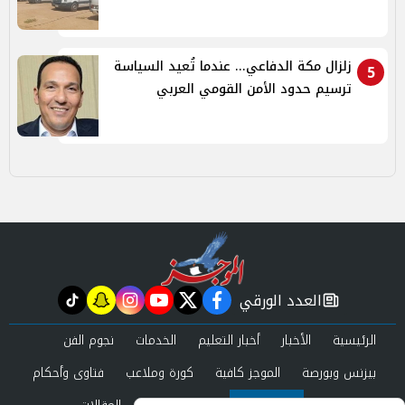
زلزال مكة الدفاعي... عندما تُعيد السياسة
5
ترسيم حدود الأمن القومي العربي
العدد الورقي
tiktok
snapchat
instagram
youtube
twitter
facebook
newspaper
الرئيسية
الأخبار
أخبار التعليم
الخدمات
نجوم الفن
بيزنس وبورصة
الموجز كافية
كورة وملاعب
فتاوى وأحكام