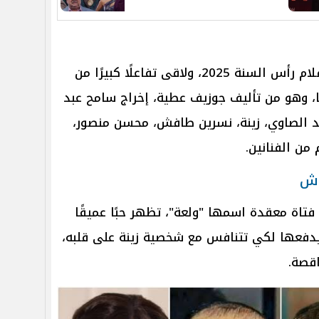
فيلم الدشاش عُرض خلال موسم أفلام رأس السنة 2025، ولاقى تفاعلًا كبيرًا من
، وهو من تأليف جوزيف عطية، إخراج سامح عبد
د الصاوي، زينة، نسرين طافش، محسن منصور،
من الفنانين.
اش
تاة معقدة اسمها "ولعة"، تظهر حبًا عميقًا
يدفعها لكي تتنافس مع شخصية زينة على قلبه،
قصة.