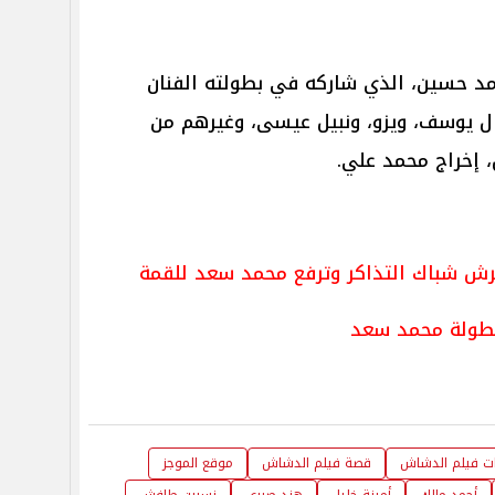
د حسين، الذي شاركه في بطولته الفنان
ل يوسف، ويزو، ونبيل عيسى، وغيرهم من
 إخراج محمد علي.
عرش شباك التذاكر وترفع محمد سعد للقمة
بطولة محمد سعد
دات فيلم الدشاش
قصة فيلم الدشاش
موقع الموجز
أحمد مالك
أمينة خليل
هند صبري
نسرين طافش