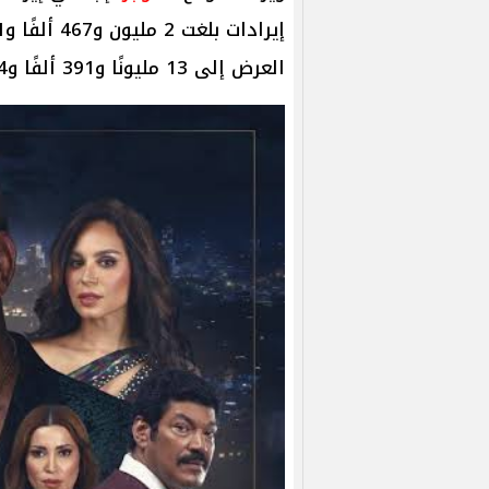
العرض إلى 13 مليونًا و391 ألفًا و224 جنيهًا.