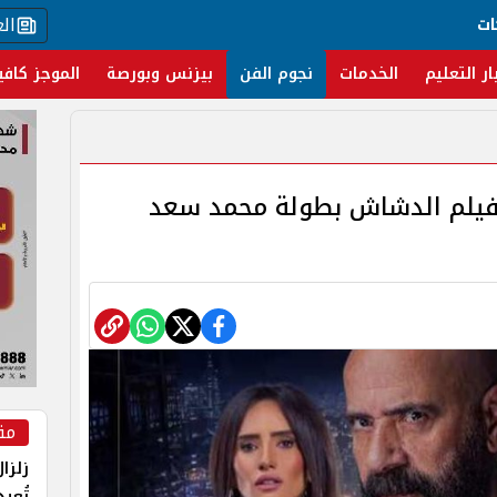
ال
ات
ار التعليم
الخدمات
نجوم الفن
بيزنس وبورصة
الموجز كافي
 فيلم الدشاش بطولة محمد سعد
مق
زلزا
تُعي