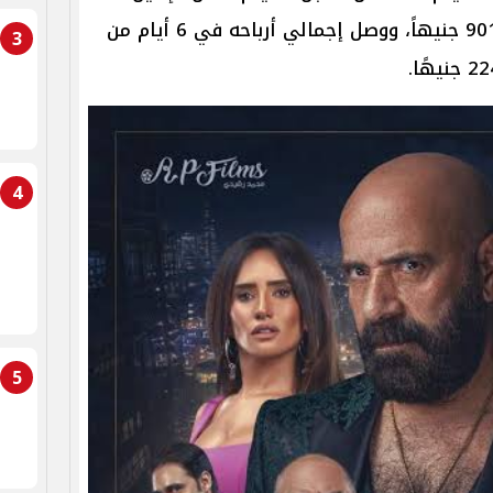
إيرادات بلغت 2 مليون و467 ألفًا و901 جنيهاً، ووصل إجمالي أرباحه في 6 أيام من
3
4
5