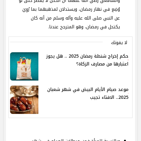
والشافعي رضي الله عنهما أن الكحل لا يفطر حتى لو
وُضِع في نهار رمضان، ويستدلان لمذهبهما بما رُوِيَ
عن النبي صلى الله عليه وآله وسلم من أنه كان
يكتحل في رمضان، وهو المترجح عندنا.
لا يفوتك
حكم إخراج شنطة رمضان 2025 .. هل يجوز
اعتبارها من مصارف الزكاة؟
موعد صيام الأيام البيض في شهر شعبان
2025.. الافتاء تجيب