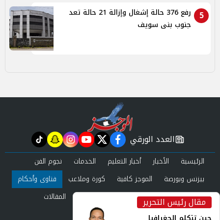
رفع 376 حالة إشغال وإزالة 21 حالة تعد
5
جنوب بنى سويف
العدد الورقي
tiktok
snapchat
instagram
youtube
twitter
facebook
newspaper
الرئيسية
الأخبار
أخبار التعليم
الخدمات
نجوم الفن
بيزنس وبورصة
الموجز كافية
كورة وملاعب
فتاوى وأحكام
صحة وجمال
عرب وعالم
حوادث ومحاكم
المقالات
مقال رئيس التحرير
inst
العدد الورقي
حين تتكلم الجغرافيا