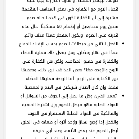
صومه، بإجماع العلماء، وأشارت الدار إنه يجب عليه
قضاء اليوم مع الكفارة في بعض المذاهب الفقهية،
مشيرة إلى أن الكفارة تكون في هذه الحالة صوم
ستين يوم متتابعين أو إطعام 60 مسكينًا، حال عدم
قدرته على الصوم، ويكون المفطر عمدًا مذنب وآثم.
الفعل الثاني من مبطلات الصوم بحسب الإفتاء الجماع
عمدًا في نهار رمضان، ومن يفعل ذلك فعليه القضاء
والكفارة في جميع المذاهب، ولكن هل الكفارة على
الزوج والزوجة معًا؟ بعض المذاهب ترى ذلك، وبعضها
ترى الكفارة على الزوج، أما الزوجة فعليها القضاء
فقط، وإن كان الاثنان شريكين في الإثم والمعصية.
تعمد القيء وكل ما يصل إلى الجوف من السوائل أو
المواد الصلبة فهو مبطل للصوم وإن اشترط الحنفية
والمالكية في المواد الصلبة الاستقرار في الجوف.
والكحل إذا وُضِع نهارًا ووُجِد أثرُه أو طعمُه في الحلق
أبطل الصوم عند بعض الأئمة، وعند أبي حنيفة