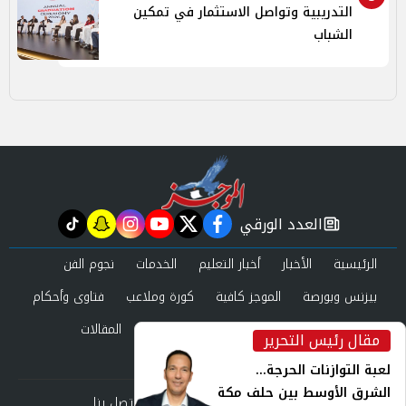
التدريبية وتواصل الاستثمار في تمكين
الشباب
العدد الورقي
tiktok
snapchat
instagram
youtube
twitter
facebook
newspaper
الرئيسية
الأخبار
أخبار التعليم
الخدمات
نجوم الفن
بيزنس وبورصة
الموجز كافية
كورة وملاعب
فتاوى وأحكام
صحة وجمال
عرب وعالم
حوادث ومحاكم
المقالات
مقال رئيس التحرير
inst
العدد الورقي
لعبة التوازنات الحرجة...
الشرق الأوسط بين حلف مكة
من نحن
سياسة الخصوصية
اتصل بنا