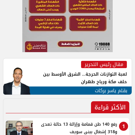
مقال رئيس التحرير
لعبة التوازنات الحرجة... الشرق الأوسط بين
حلف مكة ورياح طهران
بقلم ياسر بركات
الأكثر قراءة
رفع 140 طن قمامة وإزالة 13 حالة تعدى
1
و318 إشغال ببنى سويف