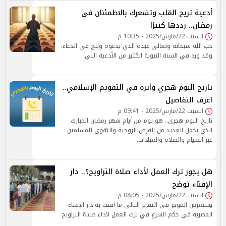
أدعية تريح القلب وتشعرك بالاطمئنان في
رمضان.. رددها كثيرًا
السبت 22/مارس/2025 - 10:35 م
حب الله سبحانه وتعالى عبده الذي يدعوه ويلح في الدعاء،
وقد ورد في السنة النبوية الكثير من الأدعية التي
تاريخ اليوم هجري وأثره في التقويم الإسلامي..
اعرف التفاصيل
السبت 22/مارس/2025 - 09:41 م
تاريخ اليوم هجري.. هو يوم من أيام شهر رمضان المبارك
الذي يحمل العديد من الفرص الروحية والتقوى للمسلمين
عبر الصيام والصلاة والعبادات.
هل يجوز ترك العمل لأداء صلاة التراويح؟.. دار
الإفتاء توضح
السبت 22/مارس/2025 - 08:05 م
يستعرض الموجز في التقرير التالي ما أفتت به دار الإفتاء
المصرية في حكم الشرع في ترك العمل لاداء صلاة التراويح