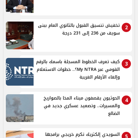
تخفيض تنسيق القبول بالثانوي العام ببنى
2
سويف من 236 إلى 231 درجة
كيف تعرف الخطوط المسجلة باسمك بالرقم
3
القومي عبر My NTRA؟.. خطوات الاستعلام
وإلغاء الأرقام الغريبة
الحوثيون يقصفون ميناء المخا بالصواريخ
4
والمسيرات.. وتصعيد عسكري جديد في
الضالع
السويدي إلكتريك تكرم خريجي برامجها
5