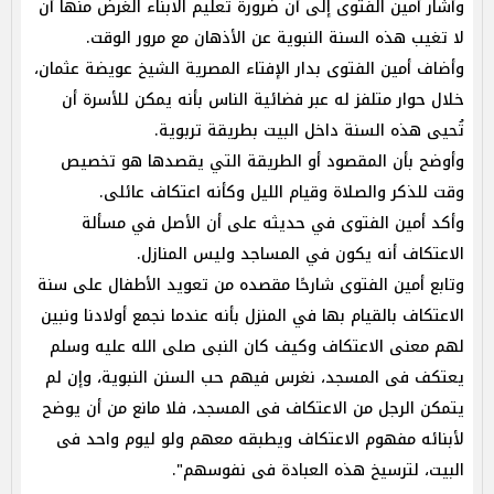
وأشار أمين الفتوى إلى أن ضرورة تعليم الابناء الغرض منها أن
لا تغيب هذه السنة النبوية عن الأذهان مع مرور الوقت.
وأضاف أمين الفتوى بدار الإفتاء المصرية الشيخ عويضة عثمان،
خلال حوار متلفز له عبر فضائية الناس بأنه يمكن للأسرة أن
تُحيى هذه السنة داخل البيت بطريقة تربوية.
وأوضح بأن المقصود أو الطريقة التي يقصدها هو تخصيص
وقت للذكر والصلاة وقيام الليل وكأنه اعتكاف عائلى.
وأكد أمين الفتوى في حديثه على أن الأصل في مسألة
الاعتكاف أنه يكون في المساجد وليس المنازل.
وتابع أمين الفتوى شارحًا مقصده من تعويد الأطفال على سنة
الاعتكاف بالقيام بها في المنزل بأنه عندما نجمع أولادنا ونبين
لهم معنى الاعتكاف وكيف كان النبى صلى الله عليه وسلم
يعتكف فى المسجد، نغرس فيهم حب السنن النبوية، وإن لم
يتمكن الرجل من الاعتكاف فى المسجد، فلا مانع من أن يوضح
لأبنائه مفهوم الاعتكاف ويطبقه معهم ولو ليوم واحد فى
البيت، لترسيخ هذه العبادة فى نفوسهم".