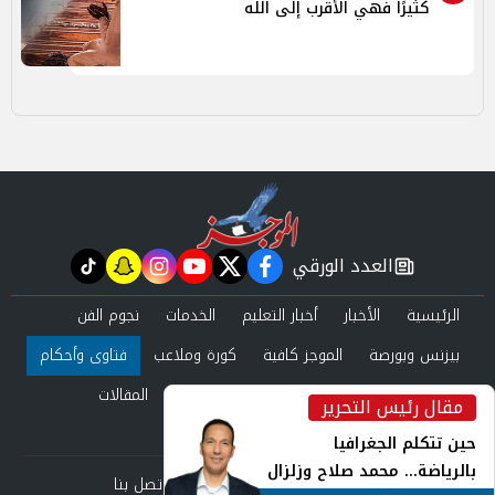
كثيرًا فهي الأقرب إلى الله
العدد الورقي
tiktok
snapchat
instagram
youtube
twitter
facebook
newspaper
الرئيسية
الأخبار
أخبار التعليم
الخدمات
نجوم الفن
بيزنس وبورصة
الموجز كافية
كورة وملاعب
فتاوى وأحكام
صحة وجمال
عرب وعالم
حوادث ومحاكم
المقالات
مقال رئيس التحرير
inst
العدد الورقي
حين تتكلم الجغرافيا
بالرياضة... محمد صلاح وزلزال
من نحن
سياسة الخصوصية
اتصل بنا