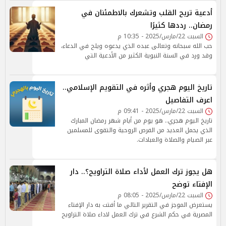
أدعية تريح القلب وتشعرك بالاطمئنان في
رمضان.. رددها كثيرًا
السبت 22/مارس/2025 - 10:35 م
حب الله سبحانه وتعالى عبده الذي يدعوه ويلح في الدعاء،
وقد ورد في السنة النبوية الكثير من الأدعية التي
تاريخ اليوم هجري وأثره في التقويم الإسلامي..
اعرف التفاصيل
السبت 22/مارس/2025 - 09:41 م
تاريخ اليوم هجري.. هو يوم من أيام شهر رمضان المبارك
الذي يحمل العديد من الفرص الروحية والتقوى للمسلمين
عبر الصيام والصلاة والعبادات.
هل يجوز ترك العمل لأداء صلاة التراويح؟.. دار
الإفتاء توضح
السبت 22/مارس/2025 - 08:05 م
يستعرض الموجز في التقرير التالي ما أفتت به دار الإفتاء
المصرية في حكم الشرع في ترك العمل لاداء صلاة التراويح