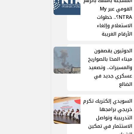
المسجلة باسمك بالرقم
القومي عبر My
NTRA؟.. خطوات
الاستعلام وإلغاء
الأرقام الغريبة
الحوثيون يقصفون
ميناء المخا بالصواريخ
والمسيرات.. وتصعيد
عسكري جديد في
الضالع
السويدي إلكتريك تكرم
خريجي برامجها
التدريبية وتواصل
الاستثمار في تمكين