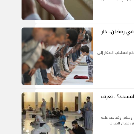
ي رمضان.. دار
حكم اصطحاب الصغار إلى
لمسجد؟.. تعرف
 وسلم، وقد حث عليه
 رمضان المبارك