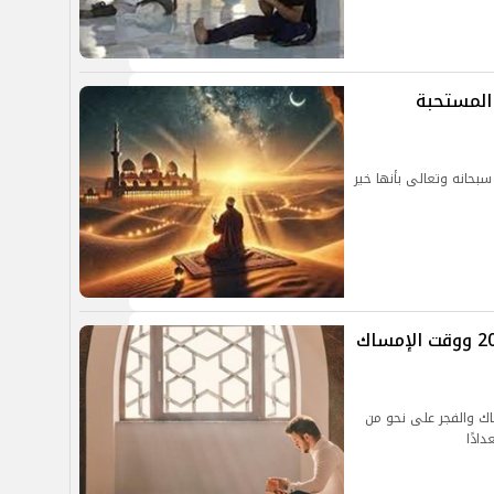
 الأدعية المستحبة
فها ربنا سبحانه وتعالى بأنها خير
موعد أذان الفجر في شهر رمضان 2025 ووقت الإمساك
ك والفجر على نحو من
ادًا