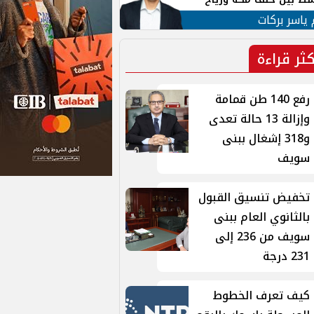
ان
 ياسر بركات
كثر قراءة
رفع 140 طن قمامة
وإزالة 13 حالة تعدى
و318 إشغال ببنى
سويف
تخفيض تنسيق القبول
بالثانوي العام ببنى
سويف من 236 إلى
231 درجة
كيف تعرف الخطوط