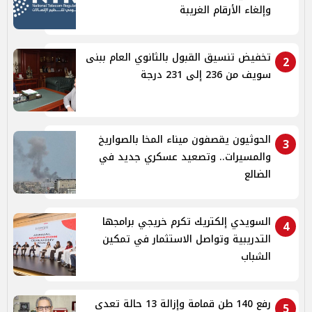
وإلغاء الأرقام الغريبة
تخفيض تنسيق القبول بالثانوي العام ببنى
2
سويف من 236 إلى 231 درجة
الحوثيون يقصفون ميناء المخا بالصواريخ
3
والمسيرات.. وتصعيد عسكري جديد في
الضالع
السويدي إلكتريك تكرم خريجي برامجها
4
التدريبية وتواصل الاستثمار في تمكين
الشباب
رفع 140 طن قمامة وإزالة 13 حالة تعدى
5