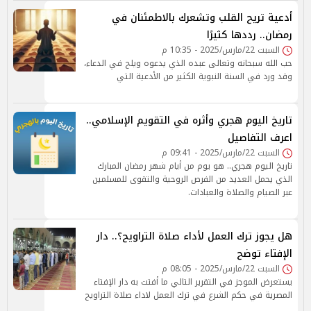
أدعية تريح القلب وتشعرك بالاطمئنان في
رمضان.. رددها كثيرًا
السبت 22/مارس/2025 - 10:35 م
حب الله سبحانه وتعالى عبده الذي يدعوه ويلح في الدعاء،
وقد ورد في السنة النبوية الكثير من الأدعية التي
تاريخ اليوم هجري وأثره في التقويم الإسلامي..
اعرف التفاصيل
السبت 22/مارس/2025 - 09:41 م
تاريخ اليوم هجري.. هو يوم من أيام شهر رمضان المبارك
الذي يحمل العديد من الفرص الروحية والتقوى للمسلمين
عبر الصيام والصلاة والعبادات.
هل يجوز ترك العمل لأداء صلاة التراويح؟.. دار
الإفتاء توضح
السبت 22/مارس/2025 - 08:05 م
يستعرض الموجز في التقرير التالي ما أفتت به دار الإفتاء
المصرية في حكم الشرع في ترك العمل لاداء صلاة التراويح