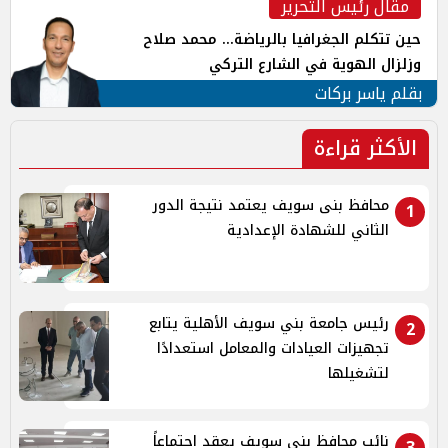
مقال رئيس التحرير
حين تتكلم الجغرافيا بالرياضة... محمد صلاح
وزلزال الهوية في الشارع التركي
بقلم ياسر بركات
الأكثر قراءة
محافظ بنى سويف يعتمد نتيجة الدور
1
الثاني للشهادة الإعدادية
رئيس جامعة بني سويف الأهلية يتابع
2
تجهيزات العيادات والمعامل استعدادًا
لتشغيلها
نائب محافظ بني سويف يعقد اجتماعاً
3