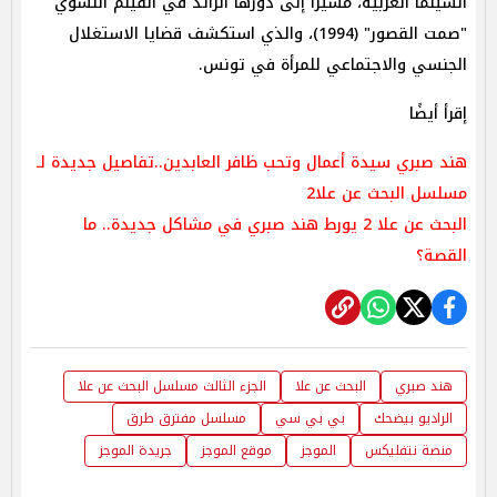
السينما العربية، مشيرًا إلى دورها الرائد في الفيلم النسوي
"صمت القصور" (1994)، والذي استكشف قضايا الاستغلال
الجنسي والاجتماعي للمرأة في تونس.
إقرأ أيضًا
هند صبري سيدة أعمال وتحب ظافر العابدين..تفاصيل جديدة لـ
مسلسل البحث عن علا2
البحث عن علا 2 يورط هند صبري في مشاكل جديدة.. ما
القصة؟
هند صبري
البحث عن علا
الجزء الثالث مسلسل البحث عن علا
الراديو بيضحك
بي بي سي
مسلسل مفترق طرق
منصة نتفليكس
الموجز
موقع الموجز
جريدة الموجز