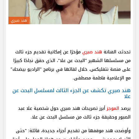
هند صبري
تحدثت الفنانة
هند صبري
مؤخرًا عن إمكانية تقديم جزء ثالث
من مسلسلها الشهير "البحث عن علا"، الذي حقق نجاحًا كبيرًا
على منصة نتفليكس، خلال لقائها في برنامج "الراديو بيضحك"
مع الإعلامية فاطمة مصطفى.
هند صبري تكشف عن الجزء الثالث لمسلسل البحث عن
علا
يرصد
الموجز
أبرز تصريحات هند صبري حول شخصية علا عبد
الصبور وحقيقة جزء ثالث من مسلسل البحث عن علا.
وأوضحت هند موقفها من تقديم أجزاء جديدة، قائلة: "حتى