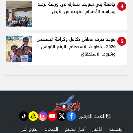
جامعة بني سويف تشارك في ورشة لرصد
4
ودراسة الأجسام القريبة من الأرض
موعد صرف معاش تكافل وكرامة أغسطس
5
2026.. خطوات الاستعلام بالرقم القومي
وشروط الاستحقاق
العدد الورقي
tiktok
snapchat
instagram
youtube
twitter
facebook
newspaper
الرئيسية
الأخبار
أخبار التعليم
الخدمات
نجوم الفن