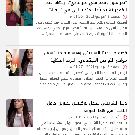
”بدر منور ونضج فني غير عادي”.. ريهام عبد
الغفور تشيد بأداء منة شلبي في ”ليه لأ”
الجمعة 18/يونيو/2021 - 01:56 م
أشادت الفنانة ريهام عبد الغفور بدور الفنانة منة شلبي في
الجزء الثاني من مسلسل ليه لأ الذي يعرض حالي ا على أحد
المنصات الإلكترونية حيث كتبت على صفحتها الرسمية …
قصة حب دينا الشربيني وهشام ماجد تشعل
مواقع التواصل الاجتماعي.. اعرف الحكاية
الجمعة 18/يونيو/2021 - 01:27 م
تواصل الفنانة دينا الشربيني تحضيرات فيلمها الجديد حامل
اللقب الذي من المقرر إنطلاق تصويره مطلع الشهر المقبل
وخلال الأحداث تجمعها قصة حب بالفنان هشام ماجد وهو …
دينا الشربيني تدخل لوكيشن تصوير ”حامل
اللقب” في هذا الموعد
الأربعاء 16/يونيو/2021 - 01:15 ص
تستعد الفنانة دينا الشربيني لتصوير أولى مشاهدها في
فيلم حامل اللقب مطلع الشهر المقبل وهو من إخراج هشام
فتحى ومن تأليف إيهاب بليبل ويشارك فى بطولته الفنان