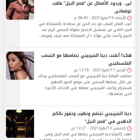
لى.. وردود الأفعال عن ”قصر النيل” فاقت
توقعاتى
الأربعاء 19/مايو/2021 - 08:40 م
أعرب الفنان الشاب نور بدر الدين عن سعادته بالمشاركة في
الجزء الثانى من مسلسل الاختيار بطولة النجمين كريم عبد
العزيز وأحمد مكي مؤكد ا أن المشاركة فيه شرف وفرصة…
هكذا أعلنت دينا الشربيني تضامنها مع الشعب
الفلسطيني
الإثنين 17/مايو/2021 - 12:18 ص
تضامنت الفنانة دينا الشربيني مع الشعب الفلسطيني وذلك
من خلال حسابها الرسمي على موقع الصور الشهير
إنستجرام وكتبت الشربيني معلقة على الأحداث الأخيرة
التي تشهدها…
دينا الشربيني تنتقم وتهرب وتفوز بالكنز
الذهبي في ”قصر النيل”
الخميس 13/مايو/2021 - 12:27 ص
أنهت كاميليا دينا الشربيني رحلتها في قصر النيل وفي