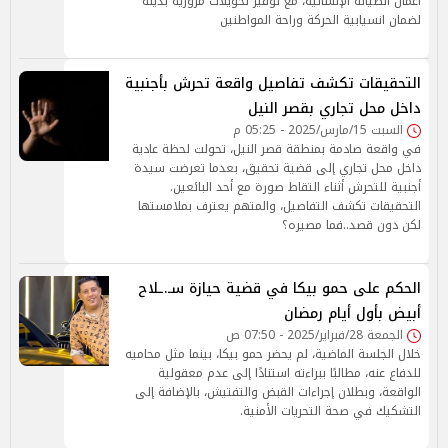
أعمال الصيانة الإنشائية، مع توفير تحويلات مرورية بديلة
لضمان انسيابية الحركة وراحة المواطنين
التحقيقات تكشف تفاصيل واقعة تحرش بأجنبية
داخل محل تجاري بقصر النيل
السبت 15/مارس/2025 - 05:25 م
في واقعة صادمة بمنطقة قصر النيل، تحولت لحظة عادية
داخل محل تجاري إلى قضية تحقيق، بعدما تعرضت سيدة
أجنبية للتحرش أثناء التقاط صورة مع أحد البائعين.
التحقيقات تكشف التفاصيل، والمتهم يعترف بملامستها
لكن دون قصد..فما مصيره؟
الحكم على حمو بيكا في قضية حيازة سـ.ـلاح
أبيض بأول أيام رمضان
الجمعة 28/فبراير/2025 - 07:50 ص
خلال الجلسة الماضية، لم يحضر حمو بيكا، بينما مثل محاميه
للدفاع عنه، مطالبًا ببراءته استنادًا إلى عدم معقولية
الواقعة، وبطلان إجراءات القبض والتفتيش، بالإضافة إلى
التشكيك في صحة التحريات الأمنية.