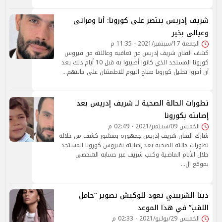
شريف إدريس ينتصر على كورونا: أنا ومراتى
وعيالى بخير
الجمعة 17/سبتمبر/2021 - 11:35 م
كشف الفنان شريف إدريس عن تعافيه وعائلته من فيروس
كورونا المستجد الذي كانوا أصيبوا به قبل 10 أيام ذلك بعد
أن أجروا تحليل كورونا صباح اليوم للاطمئنان على حالتهم…
تطورات الحالة الصحية لـ شريف إدريس بعد
إصابته بكورونا
الخميس 09/سبتمبر/2021 - 02:49 م
شارك الفنان شريف إدريس جمهوره بمنشور كشف من خلاله
تطورات حالته الصحية بعد إصابته بفيروس كورونا المستجد
خلال الأيام الماضية وكتب شريف عبر حسابه الشخصي
بموقع ال…
دينا الشربيني تعود للوكيش تصوير ”حامل
اللقب” في هذا الموعد
الخميس 29/يوليو/2021 - 02:33 م