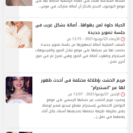
الساعة السادسة مساء على القناه الرسمية الخاصة بها على
موقع اليوتيوب الجدير بالذكر أن أصالة شاركت في موس…
الحياة حلوة لمن يهواها.. أصالة بشكل غريب فى
جلسة تصوير جديدة
الأربعاء 23/يونيو/2021 - 12:15 ص
كشفت المطربة أصالة لجمهورها عن جلسة تصوير جديدة
خضعت لها عبر حسابها علي موقع تبادل الصور والفيديوهات
انستجرام وظهرت أصالة في الصور وهي تصرخ ثم في صور
أخرى تضح…
مريم الخشت بإطلالة مختلفة فى أحدث ظهور
لها عبر ”انستجرام”
الإثنين 21/يونيو/2021 - 12:07 ص
ونشرت مريم الخشت عبر حسابها الرسمي على موقع
التواصل الاجتماعي إنستجرام مقطع فيديو قصير لوصلة
رقص بطريقة طريفة تجمعها بصديقتها أسماء جلال أثناء
رقصهما في حفل ز…