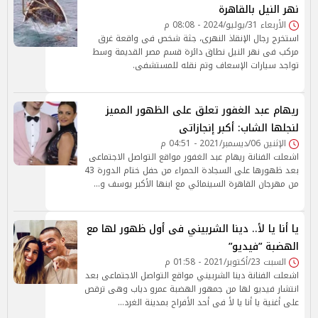
نهر النيل بالقاهرة
الأربعاء 31/يوليو/2024 - 08:08 م
استخرج رجال الإنقاذ النهرى، جثة شخص فى واقعة غرق
مركب فى نهر النيل نطاق دائرة قسم مصر القديمة وسط
تواجد سيارات الإسعاف وتم نقله للمستشفى.
ريهام عبد الغفور تعلق على الظهور المميز
لنجلها الشاب: أكبر إنجازاتى
الإثنين 06/ديسمبر/2021 - 04:51 م
اشعلت الفنانة ريهام عبد الغفور مواقع التواصل الاجتماعى
بعد ظهورها على السجادة الحمراء من حفل ختام الدورة 43
من مهرجان القاهرة السينمائي مع ابنها الأكبر يوسف و…
يا أنا يا لأ.. دينا الشربيني فى أول ظهور لها مع
الهضبة ”فيديو”
السبت 23/أكتوبر/2021 - 01:58 م
اشعلت الفنانة دينا الشربيني مواقع التواصل الاجتماعى بعد
انتشار فيديو لها من جمهور الهضبة عمرو دياب وهى ترقص
على أغنية يا أنا يا لأ فى أحد الأفراح بمدينة الغرد…