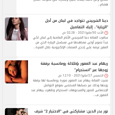
هشام…
دينا الشربيني تتواجد في لبنان من أجل
”الزيارة”.. إليك التفاصيل
الأحد 30/مايو/2021 - 02:28 ص
سافرت الفنانة دينا الشربيني الأيام الماضية إلى لبنان لكي
تبدأ تصوير أولى مشاهدها في مسلسل الزيارة الذي من
المقرر عرضه على إحدى المنصات الإلكترونية خلال الفترة…
ريهام عبد الغفور بإطلالة رومانسية برفقة
زوجها عبر ”انستجرام”
الخميس 27/مايو/2021 - 12:10 ص
نشرت الفنانة ريهام عبد الغفور صورة رومانسية لها برفقة
زوجها وذلك عبر حسابها الشخصى بموقع التواصل
الإجتماعى للصور والفيديوهات انستجرام وظهرت ريهام عبد
الغفور ف…
نور بدر الدين: مشاركتى فى ”الاختيار 2” شرف