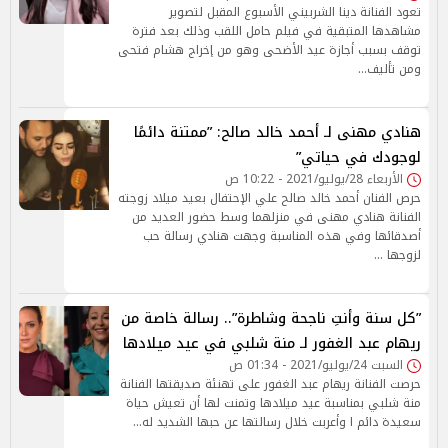
تعود الفنانة دينا الشربيني الأسبوع المقبل لتصوير
مشاهدها المتبقية في فيلم حامل اللقب وذلك بعد فترة
توقف بسبب أجازة عيد الأضحى وهو من إخراج هشام فتحى
ومن تأليف…
هنادي مهنى لـ أحمد خالد صالح: ”ممتنة دائمًا
لوجودك في حياتي”
الأربعاء 28/يوليو/2021 - 10:22 ص
حرص الفنان أحمد خالد صالح علي الإحتفال بعيد ميلاد زوجته
الفنانة هنادي مهنى في منزلهما وسط حضور العديد من
أصدقائها وفي هذه المناسبة وجهت هنادي رسالة حب
لزوجها …
”كل سنة وأنتِ ناجحة وشاطرة”.. رسالة خاصة من
ريهام عبد الغفور لـ منة شلبي في عيد ميلادها
السبت 24/يوليو/2021 - 01:34 ص
حرصت الفنانة ريهام عبد الغفور على تهنئة صديقتها الفنانة
منة شلبي بمناسبة عيد ميلادها وتمنت لها أن تعيش حياة
سعيدة دائم ا وأعربت خلال رسالتها عن حبها الشديد له…