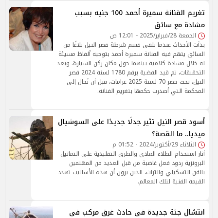
تغريم الفنانة سميرة أحمد 100 جنيه بسبب
مشادة مع سائق
الجمعة 28/فبراير/2025 - 12:01 ص
بدأت الأحداث عندما تلقى قسم شرطة قصر النيل بلاغًا من
السائق يتهم فيه الفنانة سميرة أحمد بتوجيه ألفاظ مسيئة
له خلال مشادة كلامية بينهما حول مكان ركن السيارة. وبعد
التحقيقات، تم قيد القضية برقم 1780 لسنة 2024 قصر
النيل، تحت حصر 70 لسنة 2025 غرامات، قبل أن تُحال إلى
المحكمة التي أصدرت حكمها بتغريم الفنانة.
أسود قصر النيل تثير جدلًا جديدًا على السوشيال
ميديا.. ما القصة؟
الثلاثاء 29/أكتوبر/2024 - 01:52 م
أثار استخدام الطلاء العادي والطرق التقليدية على التماثيل
البرونزية ردود فعل غاضبة من قبل العديد من المهتمين
بالفن التشكيلي والتراث، الذين يرون أن هذه الأساليب تهدد
القيمة الفنية لتلك المعالم.
انتشال جثة جديدة فى حادث غرق مركب فى