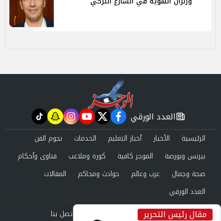
وزلزال الهوية في الشارع التركي
العدد الورقي
tiktok
snapchat
instagram
youtube
twitter
facebook
newspaper
الرئيسية
الأخبار
أخبار التعليم
الخدمات
نجوم الفن
بيزنس وبورصة
الموجز كافية
كورة وملاعب
فتاوى وأحكام
صحة وجمال
عرب وعالم
حوادث ومحاكم
المقالات
العدد الورقي
مقال رئيس التحرير
من نحن
سياسة الخصوصية
اتصل بنا
inst