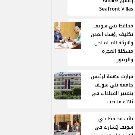
إطلاق Amare
Seafront Villas
محافظ بنى سويف:
تكليف رؤساء المدن
وشركة المياه لحل
مشكلة العجرة
والزيتون
قرارت مهمة لرئيس
جامعة بنى سويف
بتغيير القيادات فى
ثلاثة مناصب
نائب محافظ بني
سويف يُشارك في