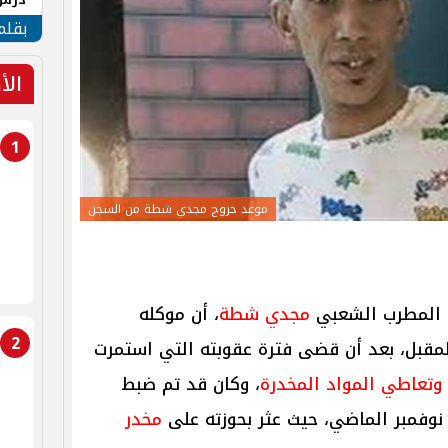
جنوب
بقلم
الأ
1
موعد خروج مجدي شطة من السجن
 المطرب الشعبي
مجدي شطة
، أن موكله
2
سه في يوم 13 أبريل المقبل، بعد أن قضى فترة عقوبته التي استمرت
وتعاطي المواد المخدرة
، وكان قد تم ضبط
فمبر الماضي، حيث عثر بحوزته على
مخدر