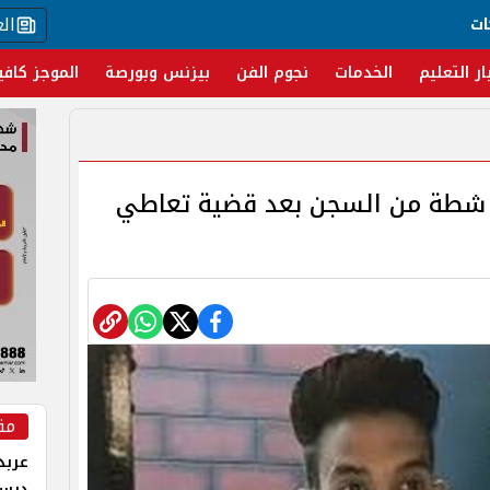
ال
ات
ار التعليم
الخدمات
نجوم الفن
بيزنس وبورصة
الموجز كافي
دي شطة من السجن بعد قضية تعاطي
مق
عربد
درس 