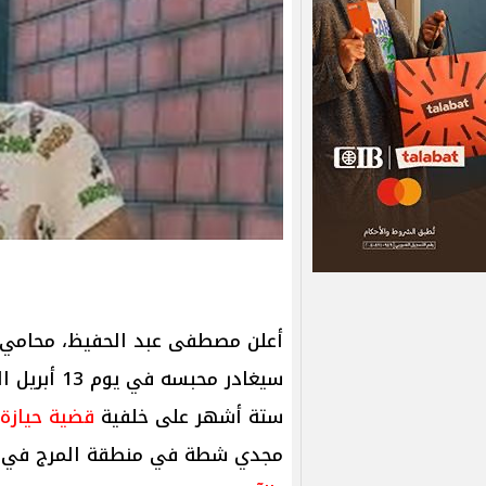
أعلن مصطفى عبد الحفيظ، محامي
سيغادر محب
ستة أشهر على خلفية
قضية حيازة 
مجدي شطة في منطقة المرج في نو