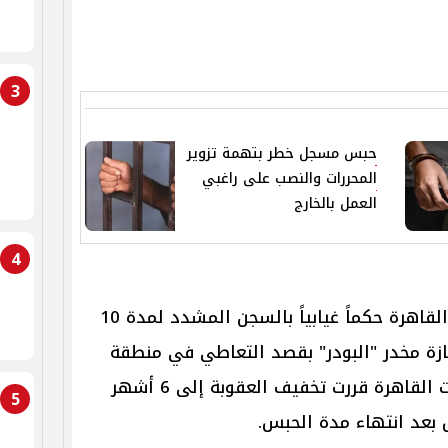
3
حبس مسجل خطر بتهمة تزوير
المحررات والنصب على راغبي
العمل بالخارج
4
في البداية، أصدرت محكمة جنايات القاهرة حكماً غيابياً بالسجن المشدد لمدة 10
ة مخدر "البودر" بقصد التعاطي في منطقة
المرج، ولكن محكمة مستأنف جنايات القاهرة قررت تخفيف العقوبة إلى 6 أشهر
5