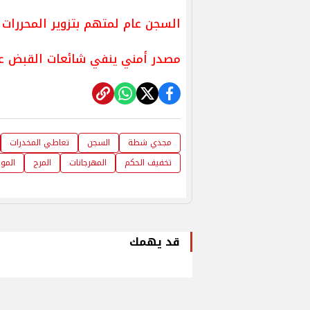
السجن عام لمتهم بتزوير المحررات 
مصدر أمني ينفي شائعات القبض على
مجدي شطة
السجن
تعاطي المخدرات
تخفيف الحكم
المهرجانات
المرج
الموج
قد يهمك