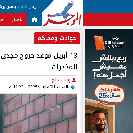
رئيس التحرير
ياسر برك
الأخبار
أخب
حوادث ومحاكم
13 أبريل موعد خروج مج
المخدرات
رشا حجاج
السبت 01/مارس/2025 - 11:23 م