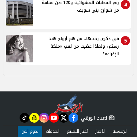
رفع المطبات العشوائية و120 طن قمامة
4
من شوارع بنى سويف
في ذكرى رحيلها.. من هم أزواج هند
5
رستم؟ ولماذا غضبت من لقب «ملكة
الإغراء»؟
العدد الورقي
tiktok
snapchat
instagram
youtube
twitter
facebook
newspaper
الرئيسية
الأخبار
أخبار التعليم
الخدمات
نجوم الفن