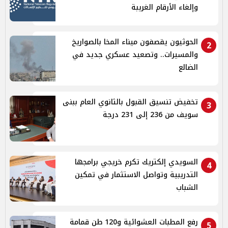
وإلغاء الأرقام الغريبة
الحوثيون يقصفون ميناء المخا بالصواريخ
2
والمسيرات.. وتصعيد عسكري جديد في
الضالع
تخفيض تنسيق القبول بالثانوي العام ببنى
3
سويف من 236 إلى 231 درجة
السويدي إلكتريك تكرم خريجي برامجها
4
التدريبية وتواصل الاستثمار في تمكين
الشباب
رفع المطبات العشوائية و120 طن قمامة
5