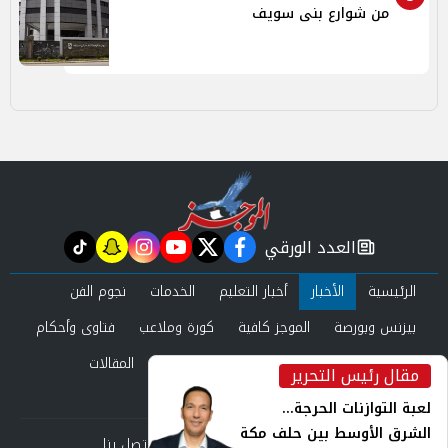
من شوارع بنى سويف
العدد الورقي
tiktok
snapchat
instagram
youtube
twitter
facebook
newspaper
الرئيسية
الأخبار
أخبار التعليم
الخدمات
نجوم الفن
بيزنس وبورصة
الموجز كافية
كورة وملاعب
فتاوى وأحكام
صحة وجمال
عرب وعالم
حوادث ومحاكم
المقالات
مقال رئيس التحرير
inst
العدد الورقي
لعبة التوازنات الحرجة...
الشرق الأوسط بين حلف مكة
من نحن
سياسة الخصوصية
اتصل بنا