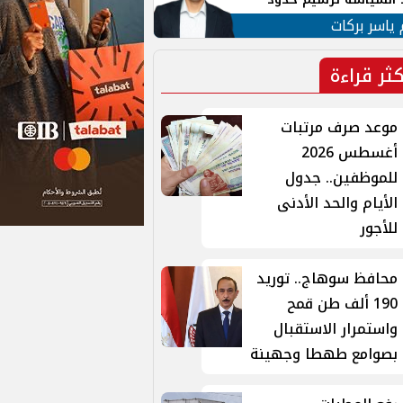
ن القومي العربي
 ياسر بركات
كثر قراءة
موعد صرف مرتبات
أغسطس 2026
للموظفين.. جدول
الأيام والحد الأدنى
للأجور
محافظ سوهاج.. توريد
190 ألف طن قمح
واستمرار الاستقبال
بصوامع طهطا وجهينة