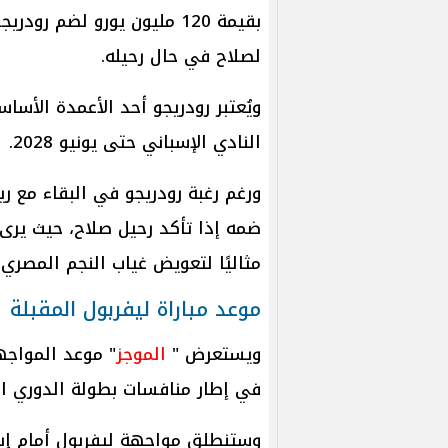
بقيمة 120 مليون يورو لضم ر
لصلاح في حال رحيله.
ويُعتبر رودريجو أحد الأعمدة الأس
النادي الإسباني حتى يونيو 2028.
ورغم رغبة رودريجو في البقاء مع ري
ضمه إذا تأكد رحيل صلاح، حيث يرى ال
مثاليًا لتعويض غياب النجم المصري.
موعد مباراة ليفربول المقبلة
ويستعرض "
الموجز
" موعد المواجه
في إطار منافسات بطولة الدوري الإنجليزي
وستنطلق مواجهة ليفربول أمام إيف