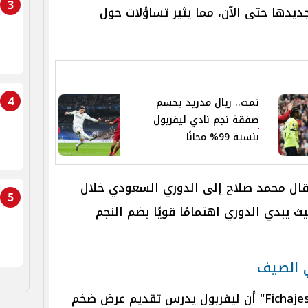
3
ديدها حتى الآن، مما يثير تساؤلات حول
4
تمت.. ريال مدريد يحسم
صفقة نجم نادي ليفربول
بنسبة 99% مجانًا
تقال محمد صلاح إلى الدوري السعودي خلال
5
يث يبدي الدوري اهتمامًا قويًا بضم النجم
ي الصيف
وفي هذا السياق، كشفت شبكة "Fichajes" أن ليفربول يدرس تقديم عرض ضخم