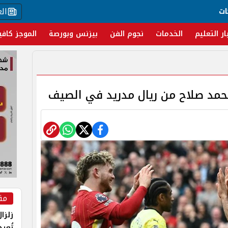
ال
ات
ار التعليم
الخدمات
نجوم الفن
بيزنس وبورصة
الموجز كافي
حمد صلاح من ريال مدريد في الصيف
مق
زلزا
تُعي