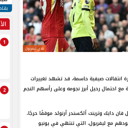
الأم
بقلم
الأ
1
نادي ليفربول
رة انتقالات صيفية حاسمة، قد تشهد تغييرات
 مع احتمال رحيل أبرز نجومه وعلى رأسهم النجم
2
فان دايك وترينت ألكسندر أرنولد موقفًا حرجًا،
ودهم مع ليفربول، التي تنتهي في يونيو