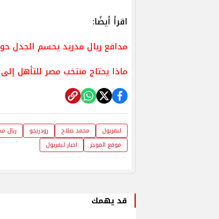
اقرأ أيضًا:
مدافع ريال مدريد يحسم الجدل حول
ماذا يحتاج منتخب مصر للتأهل إلى كأس العالم 2026
ليفربول
محمد صلاح
رودريجو
ريال مد
موقع الموجز
اخبار ليفربول
قد يهمك