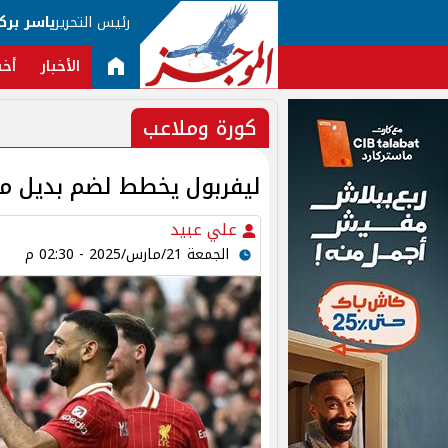
رئيس التحرير
ياسر برك
الأخبار
أخب
كورة وملاعب
ليفربول يخطط لضم بديل م
علي عبيد
الجمعة 21/مارس/2025 - 02:30 م