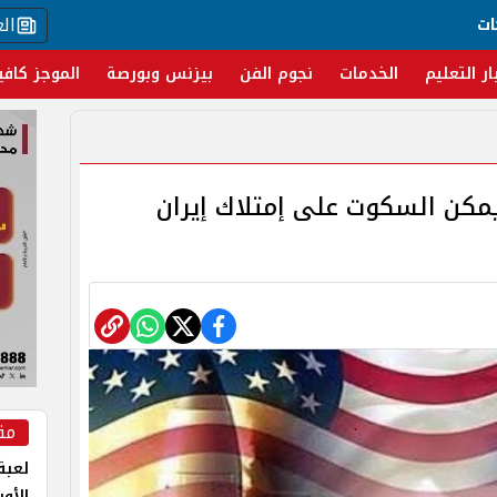
ال
ات
ار التعليم
الخدمات
نجوم الفن
بيزنس وبورصة
الموجز كافي
ايمكن السكوت على إمتلاك إيران
مق
لعبة 
الأو