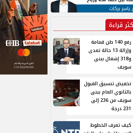
ان
 ياسر بركات
كثر قراءة
رفع 140 طن قمامة
وإزالة 13 حالة تعدى
و318 إشغال ببنى
سويف
تخفيض تنسيق القبول
بالثانوي العام ببنى
سويف من 236 إلى
231 درجة
كيف تعرف الخطوط