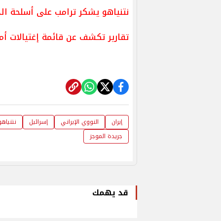
نتنياهو يشكر ترامب على أسلحة ال
تقارير تكشف عن قائمة إغتيالات أمر
​إيران​
النووي الإيراني
إسرائيل
نتنياهو
جريدة الموجز
قد يهمك