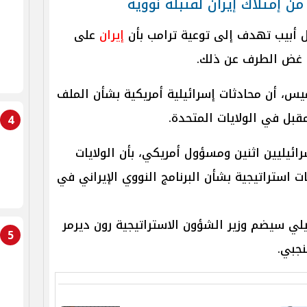
ن إمتلاك إيران لقنبلة نووية
 أبيب تهدف إلى توعية ترامب بأن
إيران
على
نا غض الطرف عن ذلك.
، أن محادثات إسرائيلية أمريكية بشأن الملف
قبل في الولايات المتحدة.
4
ائيليين اثنين ومسؤول أمريكي، بأن الولايات
 استراتيجية بشأن البرنامج النووي الإيراني في
ي سيضم وزير الشؤون الاستراتيجية رون ديرمر
5
جبي.