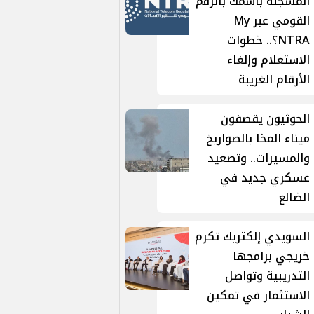
المسجلة باسمك بالرقم
القومي عبر My
NTRA؟.. خطوات
الاستعلام وإلغاء
الأرقام الغريبة
الحوثيون يقصفون
ميناء المخا بالصواريخ
والمسيرات.. وتصعيد
عسكري جديد في
الضالع
السويدي إلكتريك تكرم
خريجي برامجها
التدريبية وتواصل
الاستثمار في تمكين