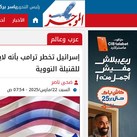
رئيس التحرير
ياسر برك
الأخبار
أخب
عرب وعالم
إسرائيل تخطر ترامب بأنه ل
للقنبلة النووية
ضحى ناصر
السبت 22/مارس/2025 - 07:54 ص