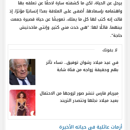
يرحل عن الحياة، لكن ما كشفته سارة لاحقًا عن تعلقه بها
واهتمامه بإسعادها، أضفى على العلاقة بعدًا إنسانيًا مؤثرًا، إذ
قالت إنه كتب لها كل ما يملك، تعويضًا عن حياة قصيرة جمعت
بينهما، قائلًا لها: "هي خدت مني كتير، وإنتي ماخدتيش
حاجة".
لا يفوتك
في عيد ميلاد رشوان توفيق.. نساء تأثر
بهم وحقيقة زواجه من فتاة شابة
ميريام فارس تنشر صور لزوجها من الاحتفال
بعيد ميلاد نجلها وتتصدر التريند
أزمات عائلية في حياته الأخيرة