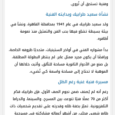
وفنية تستحق أن تُروى.
نشأة سعيد طرابيك وبدايته الفنية
ولد سعيد طرابيك في عام 1941 بمحافظة القاهرة، ونشأ في
بيئة بسيطة تشبّع فيها بحب الفن والتمثيل منذ نعومة
أظافره.
بدأ مشواره الفني في أواخر الستينيات، متحديًا ظروفه الخاصة،
ورافضًا أن يكون مجرد ممثل عابر. لم ينتظر البطولة المطلقة،
بل صنع من الأدوار الثانوية مساحة للتألق، وأثبت خلالها أن
الموهبة لا تحتاج إلى مساحة واسعة كي تُضيء.
مسيرة فنية غنية رغم الظل
رغم أنه لم يُصنف ضمن نجوم الصف الأول، فإن طرابيك قدّم
أكثر من 70 عملًا فنيًا تنوعت بين المسرح، والسينما، والدراما
التلفزيونية. تميّز بخفة ظله وقدرته على تقديم شخصيات ذات
طابع شعبي محبّب، من أشهر أعماله مشاركته في مسرحية