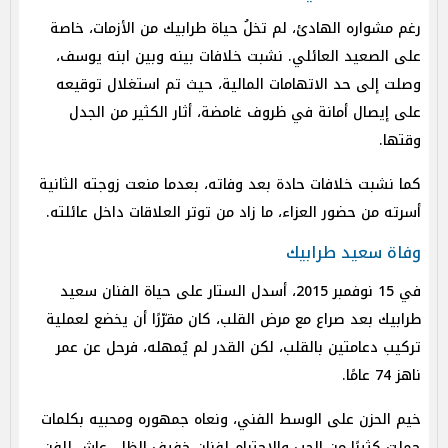
رغم مشواره الهادئ، لم تخلُ حياة طرابيك من الأزمات، خاصة
على الصعيد العائلي. نشبت خلافات بينه وبين ابنه يوسف،
وصلت إلى حد الاتهامات المالية، حيث تم استغلال توقيعه
على إيصال أمانة في ظروف غامضة، أثار الكثير من الجدل
وقتها.
كما نشبت خلافات حادة بعد وفاته، بعدما منعت زوجته الثانية
أسرته من حضور العزاء، ما زاد من توتر العلاقات داخل عائلته.
وفاة سعيد طرابيك
في 15 نوفمبر 2015، أسدل الستار على حياة الفنان سعيد
طرابيك بعد صراع مع مرض القلب، كان مقرّرًا أن يخضع لعملية
تركيب دعامتين بالقلب، لكن القدر لم يُمهله، فرحل عن عمر
ناهز 74 عامًا.
خيم الحزن على الوسط الفني، ونعاه جمهوره ومحبيه بكلمات
حملت كثيرًا من الحب والاحترام لفنان خفيف الظل، عاش للفن