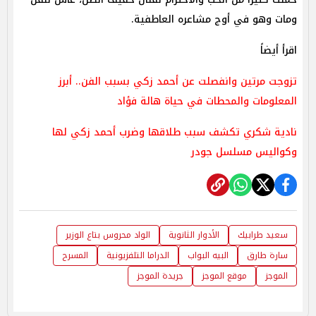
ومات وهو في أوج مشاعره العاطفية.
اقرأ أيضاً
تزوجت مرتين وانفصلت عن أحمد زكي بسبب الفن.. أبرز
المعلومات والمحطات في حياة هالة فؤاد
نادية شكري تكشف سبب طلاقها وضرب أحمد زكي لها
وكواليس مسلسل جودر
سعيد طرابيك
الأدوار الثانوية
الواد محروس بتاع الوزير
سارة طارق
البيه البواب
الدراما التلفزيونية
المسرح
الموجز
موقع الموجز
جريدة الموجز