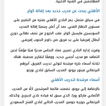
المهاجمين في الفترة الأخيرة.
الأهلي يبحث عن مدرب جديد بعد إقالة كولر
في سياق متصل، يمر النادي الأهلي بفترة من التغيير على
مستوى الجهاز الفني، بعد أن أعلن رسميًا إقالة المدرب
السويسري مارسيل كولر، عقب الخروج من نصف نهائي دوري
أبطال إفريقيا على يد فريق صن داونز الجنوب إفريقي.
وقررت إدارة النادي تعيين عماد النحاس مديرًا فنيًا مؤقتًا لحين
التعاقد مع مدرب أجنبي جديد. ووفقًا لتقارير صحفية، هناك
ثلاثة أسماء بارزة مرشحة لتولي تدريب الفريق، أبرزهم
البرتغالي فيتور برونو، المدرب السابق لنادي بورتو.
أسماء مرشحة لتدريب الأهلي
بالإضافة إلى برونو، تضمنت قائمة المرشحين كلًا من المدرب
الألماني ماركو روزا، الذي سبق له قيادة نادي لايبزيج، وكذلك
البرتغالي جوزيه جوميز، المدرب الحالي لنادي الفتح السعودي