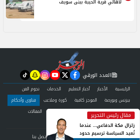
لأهالي قرية الحيبة ببنى سويف
العدد الورقي
tiktok
snapchat
instagram
youtube
twitter
facebook
newspaper
الرئيسية
الأخبار
أخبار التعليم
الخدمات
نجوم الفن
بيزنس وبورصة
الموجز كافية
كورة وملاعب
فتاوى وأحكام
صحة وجمال
عرب وعالم
حوادث ومحاكم
المقالات
مقال رئيس التحرير
inst
العدد الورقي
زلزال مكة الدفاعي... عندما
تُعيد السياسة ترسيم حدود
من نحن
سياسة الخصوصية
اتصل بنا