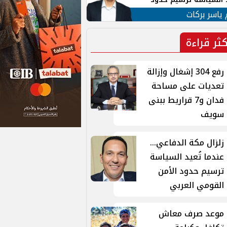
ن القومي العربي
 ياسر بركات
كثر قراءة
رفع 304 إشغال وإزالة
تعديات على مساحة
فدان و7 قراريط ببنى
سويف
زلزال مكة الدفاعي...
عندما تُعيد السياسة
ترسيم حدود الأمن
القومي العربي
موعد صرف معاش