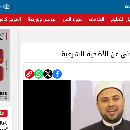
ال
ات
ار التعليم
الخدمات
نجوم الفن
بيزنس وبورصة
الموجز كافي
يغني عن الأضحية الشرعية
مق
زلزا
تُعي