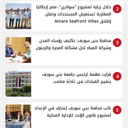
خلال زيارة لمشروع "سولاري"، مصر إيطاليا
2
العقارية تستعرض المستجدات وتعلن
إطلاق Amare Seafront Villas
محافظ بنى سويف: تكليف رؤساء المدن
3
وشركة المياه لحل مشكلة العجرة والزيتون
قرارت مهمة لرئيس جامعة بنى سويف
4
بتغيير القيادات فى ثلاثة مناصب
نائب محافظ بني سويف يُشارك في الإعداد
5
لمشروع قانون مُوّحد للإدارة المحلية