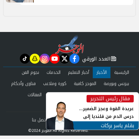
العدد الورقي
tiktok
snapchat
instagram
youtube
twitter
facebook
newspaper
الرئيسية
الأخبار
أخبار التعليم
الخدمات
نجوم الفن
بيزنس وبورصة
الموجز كافية
كورة وملاعب
فتاوى وأحكام
صحة وجمال
عرب وعالم
حوادث ومحاكم
المقالات
مقال رئيس التحرير
inst
العدد الورقي
عربدة القوة وعجز الضمير...
درس الدم من قلنديا إلى
من نحن
سياسة الخصوصية
اتصل بنا
جنوب لبنان
بقلم ياسر بركات
©2024 الموجز All Rights Reserved.