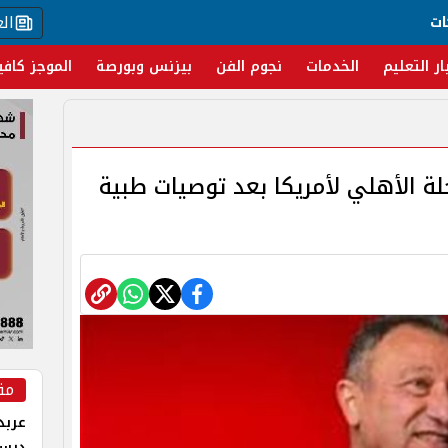
ال
ات
ار التعليم
الخدمات
نجوم الفن
بيزنس وبورصة
الموجز كافي
ة الأهلي لأمريكا بعد توصيات طبية
مق
عربد
درس 