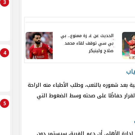
3
الحديث عن غـ زة ممنوع.. بي
بي سي توقف لقاء محمد
صلاح ولينيكر
4
اب
عد شعوره بالتعب، وطلب الأطباء منه الراحة
القرار حفاظًا على صحته وسط الضغوط التي
5
إدارة الأهلي أن دعم الفريق سيستمر دون