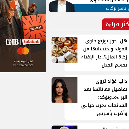
 لبنان
 ياسر بركات
كثر قراءة
هل يجوز توزيع حلوى
المولد واحتسابها من
زكاة المال؟..دار الإفتاء
تحسم الجدل
داليا فؤاد تروي
تفاصيل معاناتها بعد
البراءة..وتؤكد:
الشائعات دمرت حياتي
وأضرت بأسرتي