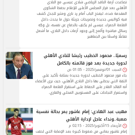
تصاعدت أزمة الناقد الرياضي شادي عيسى مع النادي
الأهلي بعد قرار المجلس الأعلى للإعلام بحفظ الشكوى
المقدمة ضده، ليفتح الباب أمام رد ناري ومثير للجدل كشف
فيه كواليس جديدة وتصريحات جريئة حول ما يحدث داخل
القلعة الحمراء. عيسى لم يكتفِ بالدفاع عن نفسه، بل وجّه
رسائل مباشرة وألمح إلى وجود أزمات داخل النادي، ما أشعل
تفاعلًا واسعًا بين الجماهير
رسميًا.. محمود الخطيب رئيسًا للنادي الأهلي
لدورة جديدة بعد فوز قائمته بالكامل
السبت 01/نوفمبر/2025 - 01:05 ص
جاء فوز محمود الخطيب لدورة جديدة بمثابة تأكيد على
الثقة التي يحظى بها داخل النادي الأهلي، حيث يرى الأعضاء
أنه القائد القادر على الحفاظ على استقرار القلعة الحمراء
واستمرار النجاحات على المستويين المحلي والقاري.
مهيب عبد الهادي: إمام عاشور يمر بحالة نفسية
صعبة..ونداء عاجل لإدارة الأهلي
الأربعاء 15/أكتوبر/2025 - 02:15 م
إمام عاشور يعاني من ضغوط كبيرة بعد الإصابة التي لحقت