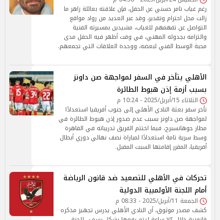
رغم غياب تامر حسني عن الحفل، فإن علاقته بعائلة زاهر ما
زالت محل احترام وتقدير، وقد عبر العديد من رواد مواقع
التواصل عن تفهمهم للغياب، مشيدين بمسيرته الفنية
والتزامه بجدوله المهني، في وقت أظهر فيه الحفل مدى
محبة الوسط الفني لبعضه، ووحدة العلاقات التي تجمعهم.
الأهلي يتأخر في السفر لمواجهة صن داونز
بسبب أزمة إذن هبوط الطائرة
الثلاثاء 15/أبريل/2025 - 10:24 م
تأخر سفر بعثة النادي الأهلي إلى جنوب أفريقيا استعدادًا
لمواجهة صن داونز بسبب عدم صدور إذن هبوط الطائرة في
مطار جوهانسبرج، فيما اختتم الفريق تدريباته في القاهرة
وسط سرية تامة استعدادًا لمباراة نصف نهائي دوري أبطال
أفريقيا، المقرر إقامتها السبت المقبل.
تحركات في الأهلي للتصعيد ضد قانون الرياضة
أمام اللجنة الأولمبية الدولية
الجمعة 11/أبريل/2025 - 08:33 م
كشف مصدر موثوق، أن النادي الأهلي يدرس تجهيز مذكره
قانونية خلال ٧٢ ساعة ليتم رفعها بشكل رسمي للجنة