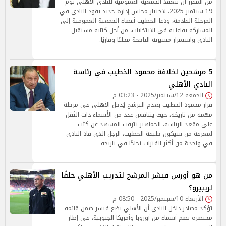
من المقرر أن تنعقد الجمعية العمومية للنادي الأهلي يوم
19 سبتمبر 2025، لاختيار مجلس إدارة جديد يقود النادي في
المرحلة القادمة، ودعا الخطيب أعضاء الجمعية العمومية إلى
المشاركة بفاعلية في الانتخابات، من أجل كتابة مستقبل
النادي واستمرار مسيرته الناجحة محليًا وقاريًا.
5 مرشحين لخلافة محمود الخطيب في رئاسة
النادي الأهلي
الجمعة 12/سبتمبر/2025 - 03:23 م
قرار محمود الخطيب بعدم الترشح يُدخل الأهلي في مرحلة
مهمة من تاريخه، حيث يتنافس عدد من الأسماء ذات الثقل
على مقعد الرئاسة، الجماهير تترقب المشهد عن كثب
لمعرفة من سيكون خليفة الخطيب، الرجل الذي قاد النادي
في واحدة من أكثر الفترات نجاحًا في تاريخه
من هو أورس فيشر المرشح لتدريب الأهلي خلفًا
لريبيرو؟
الأربعاء 10/سبتمبر/2025 - 08:50 م
تؤكد مصادر داخل النادي أن الأهلي يضع فيشر ضمن قائمة
مختصرة تضم أسماء من أوروبا وأمريكا الجنوبية، في إطار