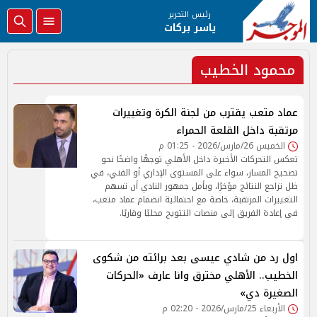
رئيس التحرير
ياسر بركات
محمود الخطيب
عماد متعب يقترب من لجنة الكرة وتغييرات
مرتقبة داخل القلعة الحمراء
الخميس 26/مارس/2026 - 01:25 م
تعكس التحركات الأخيرة داخل الأهلي توجهًا واضحًا نحو
تصحيح المسار، سواء على المستوى الإداري أو الفني، في
ظل تراجع النتائج مؤخرًا، ويأمل جمهور النادي أن تسهم
التغييرات المرتقبة، خاصة مع احتمالية انضمام عماد متعب،
في إعادة الفريق إلى منصات التتويج محليًا وقاريًا.
اول رد من شادي عيسى بعد برائته من شكوى
الخطيب.. الأهلي مخترق وانا عارف «الحركات
الصغيرة دي»
الأربعاء 25/مارس/2026 - 02:20 م