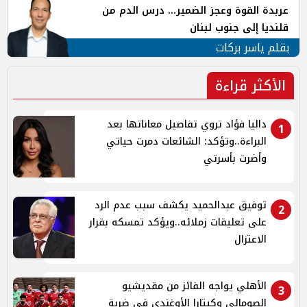
عربدة القوة وعجز الضمير... درس الدم من
قلنديا إلى جنوب لبنان
بقلم ياسر بركات
الأكثر قراءة
داليا فؤاد تروي تفاصيل معاناتها بعد
1
البراءة..وتؤكد: الشائعات دمرت حياتي
وأضرت بأسرتي
توفيق عبدالحميد يكشف سبب عدم الرد
2
على تعليقات زملائه..ويؤكد تمسكه بقرار
الاعتزال
الأهلي يواجه الفائز من مقديشيو
3
الصومالي وكيتارا الأوغندي في ضربة