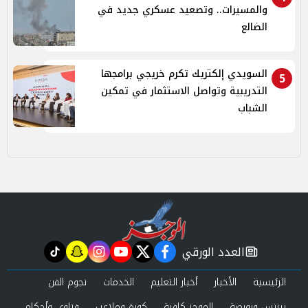
والمسيرات.. وتصعيد عسكري جديد في
الضالع
السويدي إلكتريك تكرم خريجي برامجها
5
التدريبية وتواصل الاستثمار في تمكين
الشباب
العدد الورقي
tiktok
snapchat
instagram
youtube
twitter
facebook
newspaper
الرئيسية
الأخبار
أخبار التعليم
الخدمات
نجوم الفن
بيزنس وبورصة
الموجز كافية
كورة وملاعب
فتاوى وأحكام