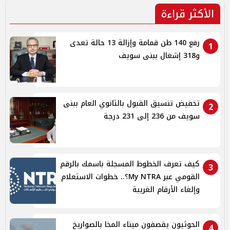
الأكثر قراءة
رفع 140 طن قمامة وإزالة 13 حالة تعدى
1
و318 إشغال ببنى سويف
تخفيض تنسيق القبول بالثانوي العام ببنى
2
سويف من 236 إلى 231 درجة
كيف تعرف الخطوط المسجلة باسمك بالرقم
3
القومي عبر My NTRA؟.. خطوات الاستعلام
وإلغاء الأرقام الغريبة
الحوثيون يقصفون ميناء المخا بالصواريخ
4