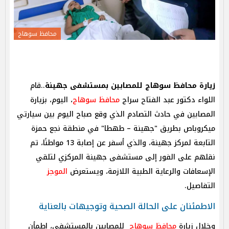
محافظ سوهاج
زيارة محافظ سوهاج للمصابين بمستشفى جهينة
..قام
اللواء دكتور عبد الفتاح سراج
محافظ سوهاج
، اليوم، بزيارة
المصابين في حادث التصادم الذي وقع صباح اليوم بين سيارتي
ميكروباص بطريق "جهينة – طهطا" في منطقة نجع حمزة
التابعة لمركز جهينة، والذي أسفر عن إصابة 13 مواطنًا، تم
نقلهم على الفور إلى مستشفى جهينة المركزي لتلقي
الإسعافات والرعاية الطبية اللازمة، ويستعرض
الموجز
التفاصيل.
الاطمئنان على الحالة الصحية وتوجيهات بالعناية
وخلال زيارة
محافظ سوهاج
للمصابين بالمستشفى، اطمأن