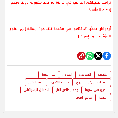
ترامب لنتنياهو: الحـ.ـرب في غـ.ـزة لم تعد مقبولة دوليًا ويجب
إنهاء المأساة
أردوغان يحذّر: "لا تقعوا في مكيدة نتنياهو"..رسالة إلى القوى
المؤثرة على إسرائيل
نتنياهو
السويداء
الجولان
جبل الدروز
انسحاب الجيش السوري
حكمت الهجري
أحمد الشرع
الدروز في سوريا
وقف إطلاق النار
الاحتلال الإسرائيلي
الموجز
موقع الموجز