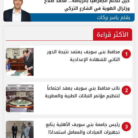
حين تتكلم الجغرافيا بالرياضة... محمد صلاح
وزلزال الهوية في الشارع التركي
بقلم ياسر بركات
الأكثر قراءة
محافظ بنى سويف يعتمد نتيجة الدور
1
الثاني للشهادة الإعدادية
نائب محافظ بني سويف يعقد اجتماعاً
2
لتنظيم مؤتمر النباتات الطبية والعطرية
رئيس جامعة بني سويف الأهلية يتابع
3
تجهيزات العيادات والمعامل استعدادًا