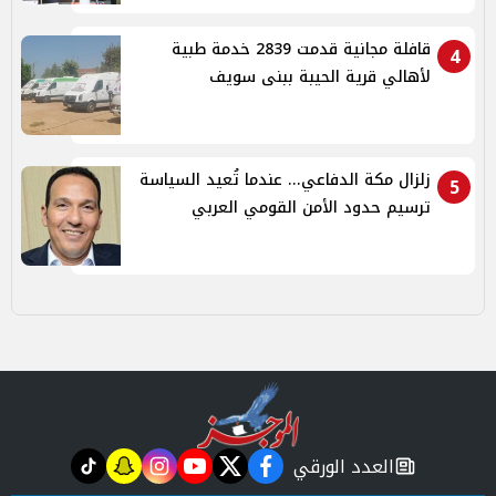
قافلة مجانية قدمت 2839 خدمة طبية
4
لأهالي قرية الحيبة ببنى سويف
زلزال مكة الدفاعي... عندما تُعيد السياسة
5
ترسيم حدود الأمن القومي العربي
العدد الورقي
tiktok
snapchat
instagram
youtube
twitter
facebook
newspaper