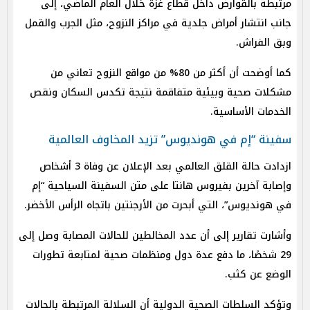
مرتبطة بالقوارض داخل قطاع غزة خلال العام الماضي، إلى
جانب انتشار أمراض جلدية في مراكز النزوح، مثل الجرب والقمل
وبق الفراش.
كما أوضحت أن أكثر من 80% من مواقع النزوح تعاني من
مشكلات صحية وبيئية متفاقمة نتيجة تكدس السكان ونقص
الخدمات الأساسية.
سفينة “إم في هونديوس” تزيد المخاوف العالمية
ازدادت حالة القلق العالمي بعد الإعلان عن وفاة 3 أشخاص
وإصابة آخرين بفيروس هانتا على متن السفينة السياحية “إم
في هونديوس”، التي أبحرت من الأرجنتين باتجاه الرأس الأخضر.
وأشارت تقارير إلى أن عدد المخالطين للحالات المصابة وصل إلى
29 شخصًا، ما دفع عدة دول ومنظمات صحية لمتابعة تطورات
الوضع عن كثب.
وتؤكد السلطات الصحية الدولية أن السلالة المرتبطة بالحالات