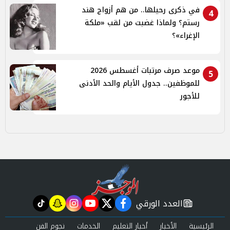
في ذكرى رحيلها.. من هم أزواج هند
4
رستم؟ ولماذا غضبت من لقب «ملكة
الإغراء»؟
موعد صرف مرتبات أغسطس 2026
5
للموظفين.. جدول الأيام والحد الأدنى
للأجور
العدد الورقي
tiktok
snapchat
instagram
youtube
twitter
facebook
newspaper
الرئيسية
الأخبار
أخبار التعليم
الخدمات
نجوم الفن