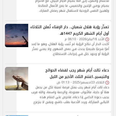
للاغتنام والتقرب إلى الله بصيام الأيام البيض، مع الالتزام
بصيام يومي الإثنين والخميس، ما يعزز الأعمال الصالحة
ويُهيئ النفس الروحية لاستقبال شهر رمضان المبارك.
تعذّر رؤية هلال شعبان.. دار الإفتاء تُعلن الثلاثاء
أول أيام الشهر الكريم 1447هـ
الأحد 18/يناير/2026 - 06:10 م
أكدت الدار أن نتائج الرؤية لم تُثبت رؤية الهلال، وهو ما يُعد
أمرًا شرعيًا طبيعيًا يحدث في بعض الشهور، ولا يعني تعذّر
الرؤية أو وجود خلل في إجراءات الاستطلاع.
دعاء ثالث أيام شهر رجب لقضاء الحوائج
والتيسير..اغتنم الثلث الأخير من الليل
الثلاثاء 23/ديسمبر/2025 - 01:13 ص
دعاء ثالث أيام شهر رجب يمثل فرصة ثمينة لكل من يحمل
همًا أو حاجة، فالأبواب مفتوحة، والرحمة واسعة، والله قريب
يجيب دعوة الداعي إذا دعاه، فاحرص على اغتنام هذه
الليالي المباركة، وردد الأدعية بقلب خاشع، ويقين لا يتزعزع