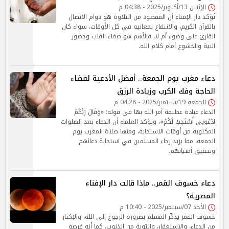
الإثنين 13/أكتوبر/2025 - 04:38 م
تُؤكد دار الإفتاء أن المقصود من التلاوة هو دوام الاتصال
بالقرآن الكريم، والانتفاع بمعانيه في كل الأوقات، سواء كان
القارئ على وضوء أم لا، فالأهم هو صفاء القلب وحضور
النية والخشوع أمام كلام الله.
دعاء مغرب يوم الجمعة.. أفضل الأدعية لقضاء
الحاجة وفك الكرب وزيادة الرزق
الجمعة 19/سبتمبر/2025 - 04:28 م
الدعاء عبادة عظيمة أمر الله بها في قوله: «وَقَالَ رَبُّكُمُ
ادْعُونِي أَسْتَجِبْ لَكُمْ»، ويؤكد العلماء أن الدعاء بعد الصلوات
المكتوبة من أوقات الاستجابة، ومنها صلاة المغرب يوم
الجمعة، مما يزيد رجاء المسلمين في استجابة دعائهم
وتحقيق أمنياتهم.
دعاء خسوف القمر.. ماذا قالت دار الإفتاء
المصرية؟
الأحد 07/سبتمبر/2025 - 10:40 م
خسوف القمر يذكّر المسلم بضرورة الرجوع إلى الله، والإكثار
من الدعاء، والاستغفار، والتوبة من الذنوب، كما أنه فرصة