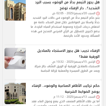
هل يجوز التيمم بدلًا من الوضوء بسبب البرد
الشديد؟.. دار الإفتاء توضح
السبت 20/ديسمبر/2025 - 02:05 ص
يثير حكم التيمم بدلًا من الوضوء في حالات البرد الشديد
جدلًا واسعًا بين المواطنين خلال فصل الشتاء، خاصة مع
انخفاض درجات الحرارة وصعوبة استخدام المياه الباردة، ما
يدفع كثيرين للتساؤل عن الرأي الشرعي الصحيح في هذه
المسألة، وحدود الأخذ بالرخصة.
الإفتاء تجيب: هل يجوز الاستنجاء بالمناديل
الورقية فقط؟
الإثنين 15/ديسمبر/2025 - 10:32 ص
الاستنجاء بالمناديل الورقية أو الورق النشّاف جائز شرعًا،
ويعد من الطرق الميسرة والعملية لإزالة النجاسة
حكم تركيب الأظافر الصناعية والوضوء.. الإفتاء
يوضح الضوابط الشرعية
السبت 13/ديسمبر/2025 - 11:12 م
أما عن طلاء الأظافر المصمت الذي يمنع وصول الماء، فقد
أكدت دار الإفتاء أنه يجب إزالته قبل الوضوء، وأوضحت أن