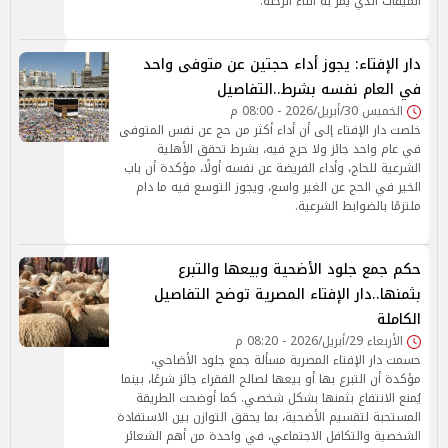
الميقات الذي يمر به أثناء الرحلة.
دار الإفتاء: يجوز أداء حجتين عن متوفى واحد
في العام نفسه بشرط..التفاصيل
الخميس 30/أبريل/2026 - 08:00 م
خلصت دار الإفتاء إلى أن أداء أكثر من حج عن نفس المتوفى
في عام واحد جائز ولا حرج فيه، بشرط تحقق الأهلية
الشرعية للحاج، وأداء الفريضة عن نفسه أولًا، مؤكدة أن باب
الخير في الحج عن الغير واسع، ويجوز التوسع فيه ما دام
ملتزمًا بالضوابط الشرعية.
حكم جمع جلود الأضحية وبيعها والتبرع
بثمنها..دار الإفتاء المصرية توضح التفاصيل
الكاملة
الأربعاء 29/أبريل/2026 - 08:20 م
حسمت دار الإفتاء المصرية مسألة جمع جلود الأضاحي،
مؤكدة أن التبرع بها أو بيعها لصالح الفقراء جائز شرعًا، بينما
يُمنع الانتفاع بثمنها بشكل شخصي. كما أوضحت الطريقة
المستحبة لتقسيم الأضحية، بما يحقق التوازن بين الاستفادة
الشخصية والتكافل الاجتماعي، في واحدة من أهم الشعائر