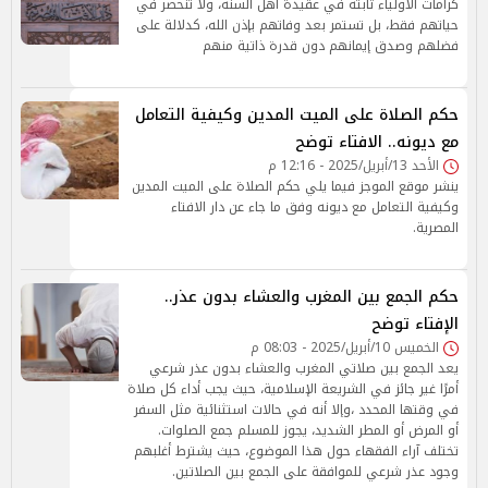
كرامات الأولياء ثابتة في عقيدة أهل السنة، ولا تنحصر في
حياتهم فقط، بل تستمر بعد وفاتهم بإذن الله، كدلالة على
فضلهم وصدق إيمانهم دون قدرة ذاتية منهم
حكم الصلاة على الميت المدين وكيفية التعامل
مع ديونه.. الافتاء توضح
الأحد 13/أبريل/2025 - 12:16 م
ينشر موقع الموجز فيما يلي حكم الصلاة على الميت المدين
وكيفية التعامل مع ديونه وفق ما جاء عن دار الافتاء
المصرية.
حكم الجمع بين المغرب والعشاء بدون عذر..
الإفتاء توضح
الخميس 10/أبريل/2025 - 08:03 م
يعد الجمع بين صلاتي المغرب والعشاء بدون عذر شرعي
أمرًا غير جائز في الشريعة الإسلامية، حيث يجب أداء كل صلاة
في وقتها المحدد ،وإلا أنه في حالات استثنائية مثل السفر
أو المرض أو المطر الشديد، يجوز للمسلم جمع الصلوات.
تختلف آراء الفقهاء حول هذا الموضوع، حيث يشترط أغلبهم
وجود عذر شرعي للموافقة على الجمع بين الصلاتين.