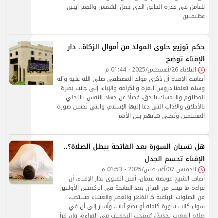
للتأمل في قدرة الخالق الذي جعل الشمس والقمر آيتين
عظيمتين
حكم توزيع حلوى المولد من أموال الزكاة.. دار
الإفتاء توضح
الثلاثاء 26/أغسطس/2025 - 01:44 م
أضافت الإفتاء أن ذكرى مولد المصطفى صلى الله عليه وآله
وسلم تعلمنا دروس العزة والكرامة والإباء، إلى جانب نصرة
المظلوم والتمسك بالحق، فضلًا عن جهاد النفس بالتحلي
بالأخلاق والآداب التي دعا إليها الإسلام، والتي تُحسن صورة
المسلمين وتُعلي شأنهم بين الأمم
هل نسيان السورة بعد الفاتحة يبطل الصلاة؟..
الإفتاء تحسم الجدل
الخميس 07/أغسطس/2025 - 01:53 م
أضاف الشيخ عويضة عثمان، أمين الفتوى بدار الإفتاء، أن
قراءة ما تيسر من القرآن بعد الفاتحة في الركعتين الأوليين
من الصلوات الرباعية كـ الظهر والعصر والعشاء مستحب،
سواء كانت سورة كاملة أو بضع آيات، وأشار إلى أن في
صلاة المغرب تحديدًا، يُستحب التخفيف في القراءة، وإن قرأ