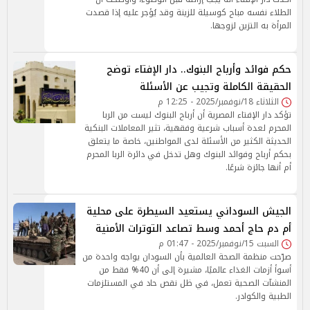
الطلاء نفسه مباح كوسيلة للزينة وقد يُؤجر عليه إذا قصدت
المرأة به التزين لزوجها.
حكم فوائد وأرباح البنوك.. دار الإفتاء توضح
الحقيقة الكاملة وتجيب عن الأسئلة
الثلاثاء 18/نوفمبر/2025 - 12:25 م
تؤكد دار الإفتاء المصرية أن أرباح البنوك ليست من الربا
المحرم لعدة أسباب شرعية وفقهية، تثير المعاملات البنكية
الحديثة الكثير من الأسئلة لدى المواطنين، خاصة ما يتعلق
بحكم أرباح وفوائد البنوك وهل تدخل في دائرة الربا المحرم
أم أنها جائزة شرعًا.
الجيش السوداني يستعيد السيطرة على محلية
أم دم حاج أحمد وسط تصاعد التوترات الأمنية
السبت 15/نوفمبر/2025 - 01:47 م
صرّحت منظمة الصحة العالمية بأن السودان يواجه واحدة من
أسوأ أزمات الغذاء عالميًا، مشيرة إلى أن 40% فقط من
المنشآت الصحية تعمل، في ظل نقص حاد في المستلزمات
الطبية والكوادر.