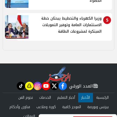
الخضراء
وزيرا الكهرباء والتخطيط يبحثان خطة
5
الاستثمارات العامة وتوفير التمويلات
المبتكرة لمشروعات الطاقة
العدد الورقي
tiktok
snapchat
instagram
youtube
twitter
facebook
newspaper
الرئيسية
الأخبار
أخبار التعليم
الخدمات
نجوم الفن
بيزنس وبورصة
الموجز كافية
كورة وملاعب
فتاوى وأحكام
صحة وجمال
عرب وعالم
حوادث ومحاكم
المقالات