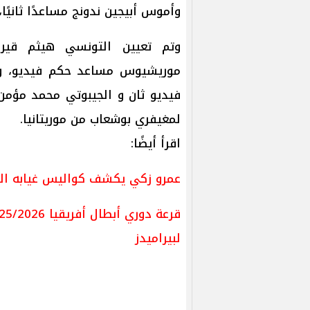
وأموس أبيجين ندونج مساعدًا ثانيًا، 
وتم تعيين التونسي هيثم قيراط
موريشيوس مساعد حكم فيديو، وال
فيديو ثان و الجيبوتي محمد مؤمن ع
لمغيفري بوشعاب من موريتانيا.
اقرأ أيضًا:
عمرو زكي يكشف كواليس غيابه الط
لبيراميدز