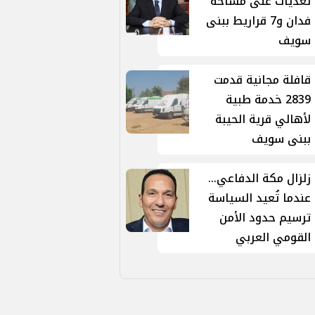
تعديات على مساحة
فدان و7 قراريط ببنى
سويف
قافلة مجانية قدمت
2839 خدمة طبية
لأهالي قرية الحيبة
ببنى سويف
زلزال مكة الدفاعي...
عندما تُعيد السياسة
ترسيم حدود الأمن
القومي العربي