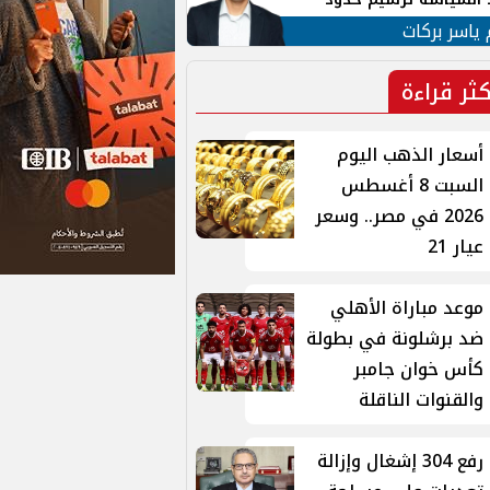
ن القومي العربي
 ياسر بركات
كثر قراءة
أسعار الذهب اليوم
السبت 8 أغسطس
2026 في مصر.. وسعر
عيار 21
موعد مباراة الأهلي
ضد برشلونة في بطولة
كأس خوان جامبر
والقنوات الناقلة
رفع 304 إشغال وإزالة