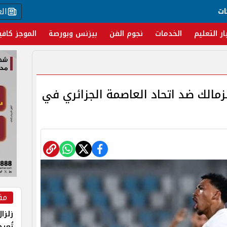
ال
ات
ار التعليم
الخدمات
نجوم الفن
بيزنس وبورصة
الموجز كافي
زمالك ضد اتحاد العاصمة الجزائري في
مق
زلزا
تُعي