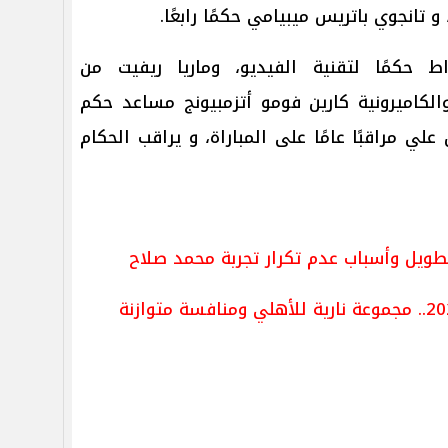
و تانجوي باتريس ميبيامي حكمًا رابعًا.
 حكمًا لتقنية الفيديو، وماريا ريفيت من
كاميرونية كارين فومو أتزمبيونج مساعد حكم
لي مراقبًا عامًا على المباراة، و يراقب الحكام
ويل وأسباب عدم تكرار تجربة محمد صلاح
قرعة دوري أبطال أفريقيا 2025/2026.. مجموعة نارية للأهلي ومنافسة متوازنة