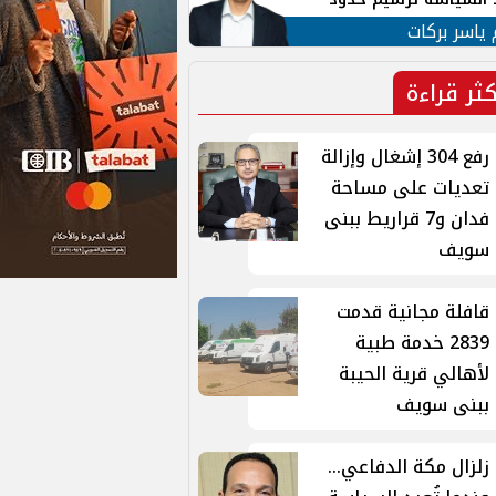
ن القومي العربي
 ياسر بركات
كثر قراءة
رفع 304 إشغال وإزالة
تعديات على مساحة
فدان و7 قراريط ببنى
سويف
قافلة مجانية قدمت
2839 خدمة طبية
لأهالي قرية الحيبة
ببنى سويف
زلزال مكة الدفاعي...