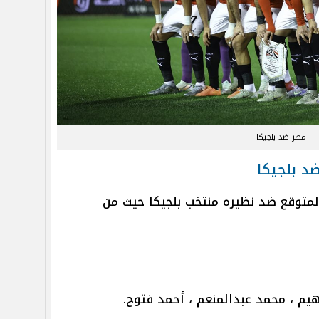
مصر ضد بلجيكا
د بلجيكا
متوقع ضد نظيره منتخب بلجيكا حيث من
هيم ، محمد عبدالمنعم ، أحمد فتوح.