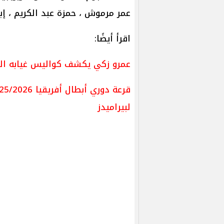
عمر مرموش ، حمزة عبد الكريم ، إب
اقرأ أيضًا:
عمرو زكي يكشف كواليس غيابه الط
لبيراميدز