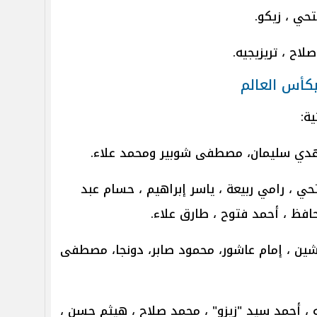
حي ، زيكو.
ح ، تريزيجيه.
كأس العالم
ة:
هدي سليمان، مصطفى شوبير ومحمد علاء.
 ، رامي ربيعة ، ياسر إبراهيم ، حسام عبد
افظ ، أحمد فتوح ، طارق علاء.
ين ، إمام عاشور، محمود صابر، دونجا، مصطفى
، أحمد سيد "زيزو" ، محمد صلاح ، هيثم حسن ،