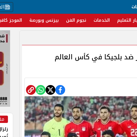
ال
ات
ار التعليم
الخدمات
نجوم الفن
بيزنس وبورصة
الموجز كافي
ر ضد بلجيكا في كأس العالم
مق
زلزا
تُعي