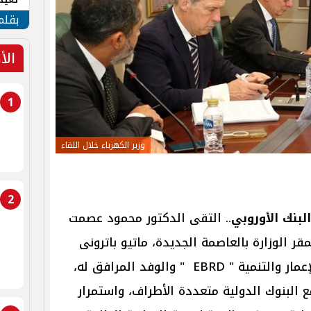
الأم
بقلم
الأ
1
وزير الكهرباء خلال اللقاء
2
لبنك الأوروبي
.. التقى الدكتور محمود عصمت
قر الوزارة بالعاصمة الجديدة، ماتيو باترونى
نائب رئيس البنك الأوروبى لإعادة الإعمار والتنمية " EBRD " والوفد المرافق له،
 البنوك الدولية متعددة الأطراف، واستمرار