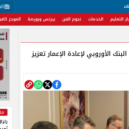
ال
ات
ار التعليم
الخدمات
نجوم الفن
بيزنس وبورصة
الموجز كافي
لبنك الأوروبي لإعادة الإعمار تعزيز
مق
زلزا
تُعي