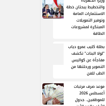
وزيرا الكهرباء
والتخطيط يبحثان خطة
الاستثمارات العامة
وتوفير التمويلات
المبتكرة لمشروعات
الطاقة
بطلة كليب عمرو دياب
"لولا البنات" تكشف
مفاجأة عن كواليس
التصوير ورحلتها من
الطب للفن
موعد صرف مرتبات
أغسطس 2026
للموظفين.. جدول