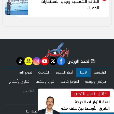
الطاقة الشمسية وجذب الاستثمارات
الخضراء
العدد الورقي
tiktok
snapchat
instagram
youtube
twitter
facebook
newspaper
الرئيسية
الأخبار
أخبار التعليم
الخدمات
نجوم الفن
بيزنس وبورصة
الموجز كافية
كورة وملاعب
فتاوى وأحكام
صحة وجمال
عرب وعالم
حوادث ومحاكم
المقالات
مقال رئيس التحرير
inst
العدد الورقي
لعبة التوازنات الحرجة...
الشرق الأوسط بين حلف مكة
من نحن
سياسة الخصوصية
اتصل بنا