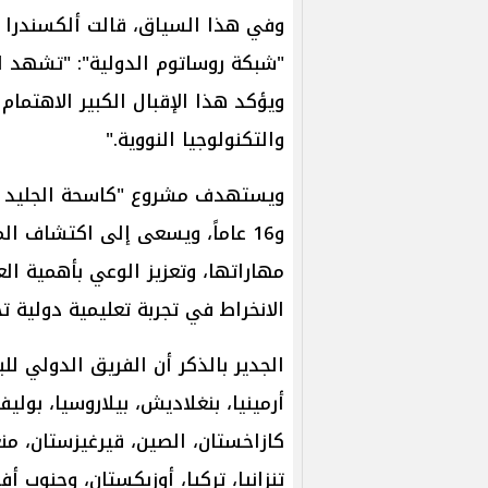
وفي هذا السياق، قالت ألكسندرا يو
"شبكة روساتوم الدولية": "تشهد ا
ويؤكد هذا الإقبال الكبير الاهتمام
والتكنولوجيا النووية."
و16 عاماً، ويسعى إلى اكتشاف ا
مهاراتها، وتعزيز الوعي بأهمية ا
الانخراط في تجربة تعليمية دولية ت
الجدير بالذكر أن الفريق الدولي ل
أرمينيا، بنغلاديش، بيلاروسيا، بوليفي
كازاخستان، الصين، قيرغيزستان، منغول
تنزانيا، تركيا، أوزبكستان، وجنوب أ