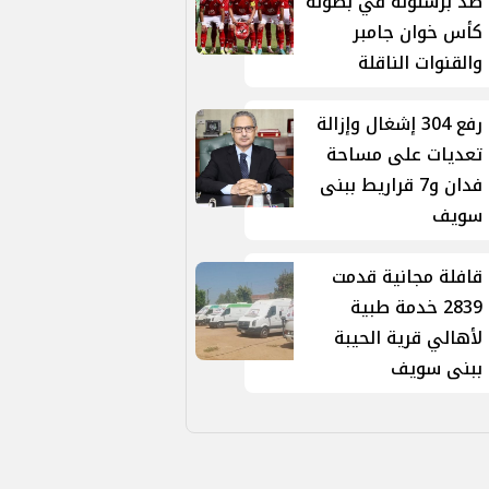
ضد برشلونة في بطولة
كأس خوان جامبر
والقنوات الناقلة
رفع 304 إشغال وإزالة
تعديات على مساحة
فدان و7 قراريط ببنى
سويف
قافلة مجانية قدمت
2839 خدمة طبية
لأهالي قرية الحيبة
ببنى سويف