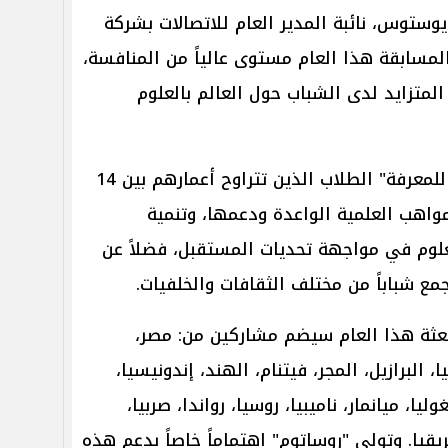
ستوس، نائبة المدير العام للاتصالات بشركة
لمسابقة هذا العام مستوى عالياً من المنافسة،
 المتزايد لدى الشباب حول العالم بالعلوم
ويستهدف مشروع "كاسحة الجليد للمعرفة" الطلاب الذين تتراوح أعمارهم بين 14
لمواهب العلمية الواعدة ودعمها، وتنمية
لعلوم في مواجهة تحديات المستقبل، فضلاً عن
جمع شباباً من مختلف الثقافات والخلفيات.
لبعثة هذا العام سيضم مشاركين من: مصر،
ا، البرازيل، المجر، فيتنام، الهند، إندونيسيا،
يا، ميانمار، ناميبيا، روسيا، رواندا، صربيا،
فريقيا. وتولي "روساتوم" اهتماماً خاصاً بدعم هذه