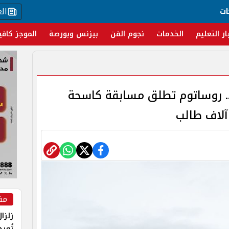
ال
ات
ار التعليم
الخدمات
نجوم الفن
بيزنس وبورصة
الموجز كافي
. روساتوم تطلق مسابقة كاسحة
مق
زلزا
تُعي