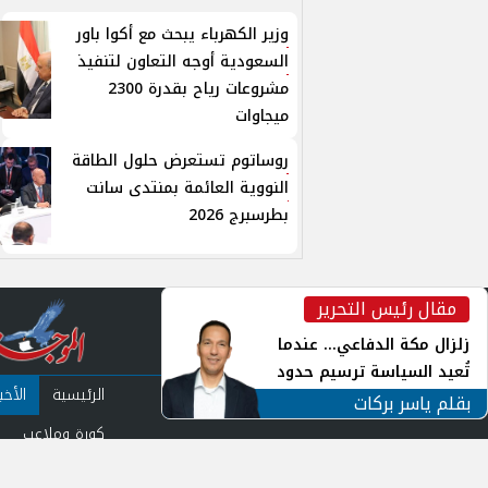
وزير الكهرباء يبحث مع أكوا باور
السعودية أوجه التعاون لتنفيذ
مشروعات رياح بقدرة 2300
ميجاوات
روساتوم تستعرض حلول الطاقة
النووية العائمة بمنتدى سانت
بطرسبرج 2026
مقال رئيس التحرير
inst
زلزال مكة الدفاعي... عندما
تُعيد السياسة ترسيم حدود
الرئيسية
الأخبا
الأمن القومي العربي
بقلم ياسر بركات
كورة وملاعب
من نحن
سياس