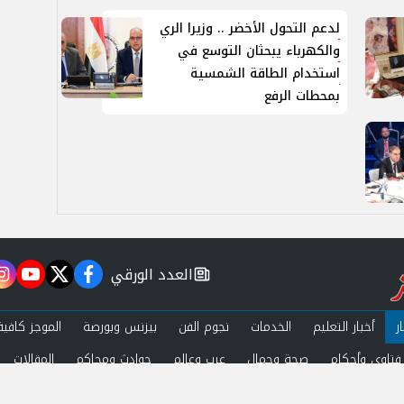
لدعم التحول الأخضر .. وزيرا الري
والكهرباء يبحثان التوسع في
استخدام الطاقة الشمسية
بمحطات الرفع
العدد الورقي
m
utube
twitter
facebook
newspaper
ر
أخبار التعليم
الخدمات
نجوم الفن
بيزنس وبورصة
الموجز كافية
فتاوى وأحكام
صحة وجمال
عرب وعالم
حوادث ومحاكم
المقالات
ة الخصوصية
اتصل بنا
 by