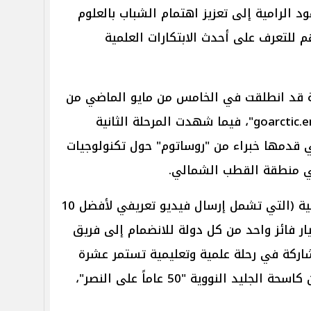
لجهود الرامية إلى تعزيز اهتمام الشباب بالعلوم
م للتعرف على أحدث الابتكارات العلمية
قة قد انطلقت في الخامس من مايو الماضي من
خلال اختبار علمي عبر منصة "goarctic.energy"، فيما شهدت المرحلة الثانية
ي قدمها خبراء من "روساتوم" حول تكنولوجيات
ي منطقة القطب الشمالي.
وبعد استكمال مراحل التقييم الحالية (التي تشمل إرسال فيديو تعريفي لأفضل 10
ر فائز واحد من كل دولة للانضمام إلى فريق
ً من 23 دولة، للمشاركة في رحلة علمية وتعليمية تستمر عشرة
أيام إلى القطب الشمالي على متن كاسحة الجليد النووية "50 عاماً على النصر"،