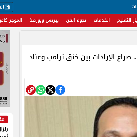
ال
ات
ار التعليم
الخدمات
نجوم الفن
بيزنس وبورصة
الموجز كافي
. صراع الإرادات بين خنق ترامب وعناد
مق
زلزا
تُعي