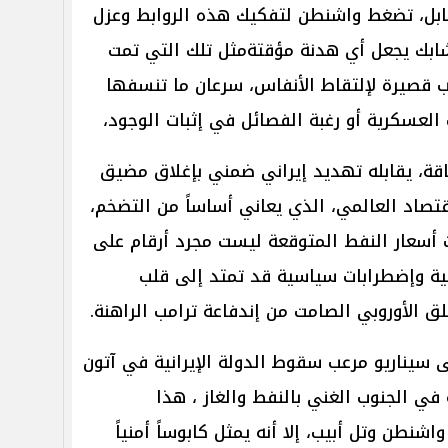
ابل، تضغط واشنطن لتفكيك هذه الروابط وعزل
لتشابك يجعل أي هدنة مؤقتةمثل تلك التي تمت
ب قصيرة لإلتقاط الأنفاس، سرعان ما تنسفها
 العسكرية أو رغبة الفصائل في إثبات الوجود،
قة، يقابله تهديد إيراني ضمني بإغلاق مضيق
قتصاد العالمي، الذي يعاني أساساً من التضخم،
ت أسعار النفط المتوقعة ليست مجرد أرقام على
ية وإضطرابات سياسية قد تمتد إلى قلب
ق الأوروبي الصامت من إندفاعة ترامب الراهنة.
 سيناريو مرعب سقوط الدولة الإيرانية في آتون
في الجنوب الغني بالنفط والغاز ، هذا
شنطن وتل أبيب، إلا أنه يمثل كابوساً أمنياً