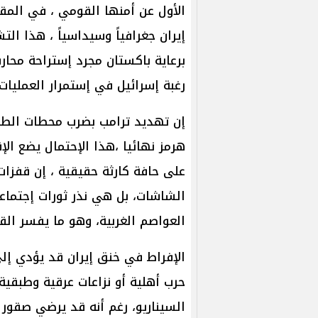
الأول عن أمنها القومي ، في المق
إيران جغرافياً وسيداسياً ، هذا ا
برعاية باكستان مجرد إستراحة محار
رغبة إسرائيل في إستمرار العمليات
إن تهديد ترامب بضرب محطات الطا
هرمز نهائيا ،هذا الإحتمال يضع الإ
على حافة كارثة حقيقية ، إن قفزا
الشاشات، بل هي نذر ثورات إجتماع
العواصم الغربية، وهو ما يفسر القل
الإفراط في خنق إيران قد يؤدي إلى
حرب أهلية أو نزاعات عرقية وطبقية 
السيناريو، رغم أنه قد يرضي صقور وا