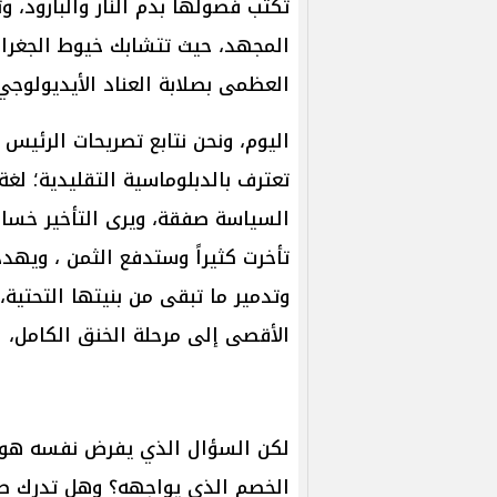
تُكتب فصولها بدم النار والبارود،
المجهد، حيث تتشابك خيوط الجغرافي
العظمى بصلابة العناد الأيديولوجي
اليوم، ونحن نتابع تصريحات الرئيس ا
تعترف بالدبلوماسية التقليدية؛ لغ
السياسة صفقة، ويرى التأخير خسارة 
تأخرت كثيراً وستدفع الثمن ، ويهد
وتدمير ما تبقى من بنيتها التحتية،
الأقصى إلى مرحلة الخنق الكامل،
لكن السؤال الذي يفرض نفسه هو: 
الخصم الذي يواجهه؟ وهل تدرك طهر