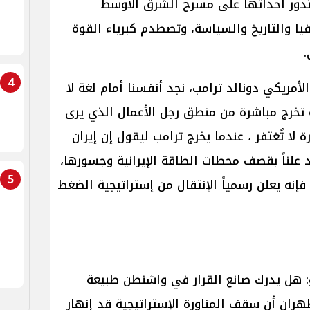
 وتدور أحداثها على مسرح الشرق الأوسط
ا والتاريخ والسياسة، وتصطدم كبرياء القوة
.
4
لأمريكي دونالد ترامب، نجد أنفسنا أمام لغة لا
ة تخرج مباشرة من منطق رجل الأعمال الذي يرى
لا تُغتفر ، عندما يخرج ترامب ليقول إن إيران
د علناً بقصف محطات الطاقة الإيرانية وجسورها،
5
 فإنه يعلن رسمياً الإنتقال من إستراتيجية الضغط
هل يدرك صانع القرار في واشنطن طبيعة
ان أن سقف المناورة الإستراتيجية قد إنهار