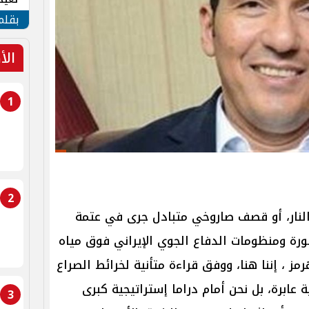
الأم
بقلم
الأ
1
2
 النار، أو قصف صاروخي متبادل جرى في عتمة
طورة ومنظومات الدفاع الجوي الإيراني فوق مياه
مز ، إننا هنا، ووفق قراءة متأنية لخرائط الصراع
 عابرة، بل نحن أمام دراما إستراتيجية كبرى
3