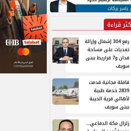
ن القومي العربي
 ياسر بركات
كثر قراءة
رفع 304 إشغال وإزالة
تعديات على مساحة
فدان و7 قراريط ببنى
سويف
قافلة مجانية قدمت
2839 خدمة طبية
لأهالي قرية الحيبة
ببنى سويف
زلزال مكة الدفاعي...