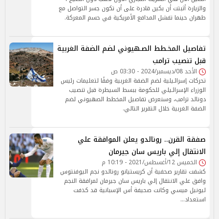
والزيارة أثبتت أن بكين قادرة على أن تكون جسر التواصل مع
طهران حينما تفشل المدافع الأمريكية في حسم المعركة.
تفاصيل المخـطط الصـهيوني لضم الضفة الغربية
قبل تنصيب ترامب
الأحد 08/ديسمبر/2024 - 03:30 ص
تحركات إسرائـيلية لضم الضفة الغربية وفقًا لتعليمات رئيس
الوزراء الإسرائـيلي للحكومة ببسط السيطرة قبل تنصيب
دونالد ترامب، وسنعرض تفاصيل المخطط الصهيوني لضم
الضفة الغربية خلال التقرير التالي.
صفقة القرن.. رونالدو يعلن الموافقة علي
الانتقال إلي باريس سان جيرمان
الخميس 12/أغسطس/2021 - 10:19 م
كشفت تقارير صحفية أن كريستيانو رونالدو نجم اليوفنتوس
وافق علي الانتقال إلي باريس سان جيرمان لمرافقة النجم
ليونيل ميسي وكانت صحيفة أس الإسبانية قد كذفت
استعداد…