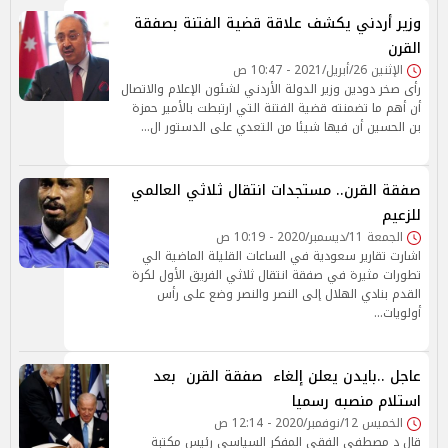
وزير أردني يكشف علاقة قضية الفتنة بصفقة
القرن
الإثنين 26/أبريل/2021 - 10:47 ص
رأى صخر دودين وزير الدولة الأردني لشئون الإعلام والاتصال
أن أهم ما تضمنته قضية الفتنة التي ارتبطت بالأمير حمزة
بن الحسين أن فيها شيئا من التعدي على الدستور ال…
صفقة القرن.. مستجدات انتقال ثلاثي العالمي
للزعيم
الجمعة 11/ديسمبر/2020 - 10:19 ص
اشارت تقارير سعودية في الساعات القليلة الماضية الي
تطورات مثيرة في صفقة انتقال ثلاثي الفريق الأول لكرة
القدم بنادي الهلال إلى النصر والنصر وضع على رأس
أولويات…
عاجل ..بايدن يعلن إلغاء صفقة القرن بعد
استلام منصبه رسميا
الخميس 12/نوفمبر/2020 - 12:14 ص
قال د مصطفى الفقي المفكر السياسي رئيس مكتبة