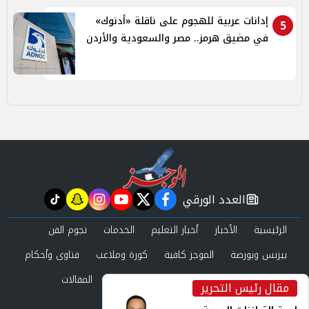
إدانات عربية للهجوم على ناقلة «أدنوك»
5
في مضيق هرمز.. مصر والسعودية والأردن
العدد الورقي
tiktok
snapchat
instagram
youtube
twitter
facebook
newspaper
الرئيسية
الأخبار
أخبار التعليم
الخدمات
نجوم الفن
بيزنس وبورصة
الموجز كافية
كورة وملاعب
فتاوى وأحكام
صحة وجمال
عرب وعالم
حوادث ومحاكم
المقالات
مقال رئيس التحرير
inst
العدد الورقي