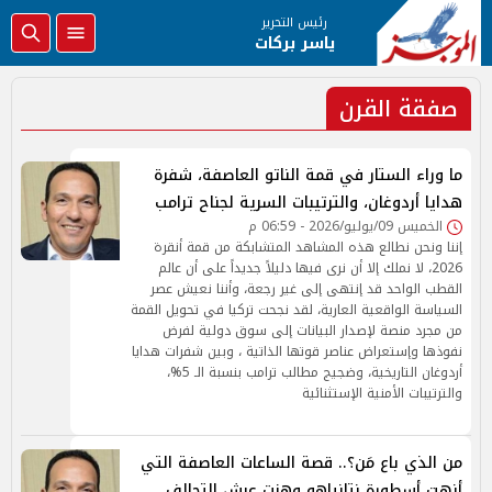
رئيس التحرير
ياسر بركات
صفقة القرن
ما وراء الستار في قمة الناتو العاصفة، شفرة
هدايا أردوغان، والترتيبات السرية لجناح ترامب
الخميس 09/يوليو/2026 - 06:59 م
إننا ونحن نطالع هذه المشاهد المتشابكة من قمة أنقرة
2026، لا نملك إلا أن نرى فيها دليلاً جديداً على أن عالم
القطب الواحد قد إنتهى إلى غير رجعة، وأننا نعيش عصر
السياسة الواقعية العارية، لقد نجحت تركيا في تحويل القمة
من مجرد منصة لإصدار البيانات إلى سوق دولية لفرض
نفوذها وإستعراض عناصر قوتها الذاتية ، وبين شفرات هدايا
أردوغان التاريخية، وضجيج مطالب ترامب بنسبة الـ 5%،
والترتيبات الأمنية الإستثنائية
من الذي باع مَن؟.. قصة الساعات العاصفة التي
أنهت أسطورة نتانياهو وهزت عرش التحالف