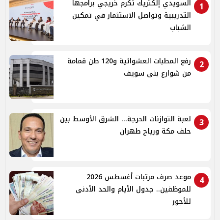
السويدي إلكتريك تكرم خريجي برامجها
1
التدريبية وتواصل الاستثمار في تمكين
الشباب
رفع المطبات العشوائية و120 طن قمامة
2
من شوارع بنى سويف
لعبة التوازنات الحرجة... الشرق الأوسط بين
3
حلف مكة ورياح طهران
موعد صرف مرتبات أغسطس 2026
4
للموظفين.. جدول الأيام والحد الأدنى
للأجور