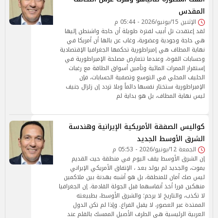
المقدس
الإثنين 15/يونيو/2026 - 05:44 م
لقد إعتقدت تل أبيب لفترة طويلة أن حاجة واشنطن إليها
هي حاجة وجودية وعضوية، وغاب عن بالها أن أمريكا في
نهاية المطاف هي إمبراطورية تحكمها الجغرافيا الإقتصادية
وحسابات القوة، وعندما تتعارض مصلحة الإمبراطورية في
إستقرار الممرات المائية وتأمين أسواق الطاقة مع رغبات
الحليف المحلي في التوسع وتصفية الحسابات، فإن
الإمبراطورية ستختار نفسها دائماً وبلا تردد إن زلزال جنيف
ليس نهاية المطاف، بل هو بداية لم
كواليس الصفقة الأمريكية الإيرانية وهندسة
الشرق الأوسط الجديد
الجمعة 12/يونيو/2026 - 05:53 م
إن الشرق الأوسط يقف اليوم في منطقة حيث القديم
يموت، والجديد لم يولد بعد ، الإتفاق الأمريكي الإيراني
ليس صك أمان للمنطقة، بل هو أشبه بهدنة بين ملاكمين
منهكين قررا أخذ أنفاسهما قبل الجولة القادمة. إن الجغرافيا
لا تكذب، والتاريخ لا يرحم؛ والشرق الأوسط، بطبيعته
الممتدة عبر العصور، لا يقبل الفراغ. وإذا لم تكن الدول
العربية الرئيسية هي الطرف الأصيل الممسك بالقلم عند