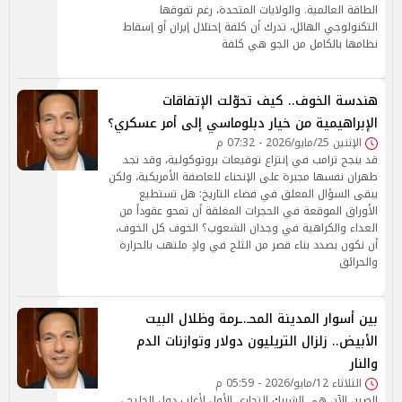
الطاقة العالمية. والولايات المتحدة، رغم تفوقها
التكنولوجي الهائل، تدرك أن كلفة إحتلال إيران أو إسقاط
نظامها بالكامل من الجو هي كلفة
هندسة الخوف.. كيف تحوّلت الإتفاقات
الإبراهيمية من خيار دبلوماسي إلى أمر عسكري؟
الإثنين 25/مايو/2026 - 07:32 م
قد ينجح ترامب في إنتزاع توقيعات بروتوكولية، وقد تجد
طهران نفسها مجبرة على الإنحناء للعاصفة الأمريكية، ولكن
يبقى السؤال المعلق في فضاء التاريخ: هل تستطيع
الأوراق الموقعة في الحجرات المغلقة أن تمحو عقوداً من
العداء والكراهية في وجدان الشعوب؟ الخوف كل الخوف،
أن نكون بصدد بناء قصر من الثلج في وادٍ ملتهب بالحرارة
والحرائق
بين أسوار المدينة المحـ.ـرمة وظلال البيت
الأبيض.. زلزال التريليون دولار وتوازنات الدم
والنار
الثلاثاء 12/مايو/2026 - 05:59 م
الصين الآن هي الشريك التجاري الأول لأغلب دول الخليج ،