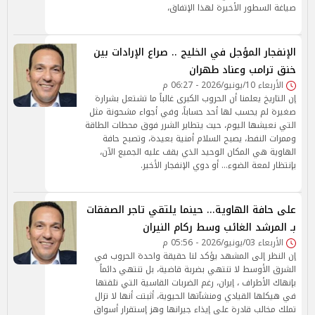
صياغة السطور الأخيرة لهذا الإتفاق،
الإنفجار المؤجل في الخليج .. صراع الإرادات بين
خنق ترامب وعناد طهران
الأربعاء 10/يونيو/2026 - 06:27 م
إن التاريخ يعلمنا أن الحروب الكبرى غالباً ما تشتعل بشرارة
صغيرة لم يحسب لها أحد حساباً، وفي أجواء مشحونة مثل
التي نعيشها اليوم، حيث يتطاير الشرر فوق محطات الطاقة
وممرات النفط، يصبح السلام أمنية بعيدة، وتصبح حافة
الهاوية هي المكان الوحيد الذي يقف عليه الجميع الآن،
بإنتظار لمعة الضوء... أو دوي الإنفجار الأخير.
على حافة الهاوية... حينما يلتقي تاجر الصفقات
بـ المرشد الغائب وسط ركام النيران
الأربعاء 03/يونيو/2026 - 05:56 م
إن النظر إلى المشهد يؤكد لنا حقيقة واحدة الحروب في
الشرق الأوسط لا تنتهي بضربة قاضية، بل تنتهي دائماً
بإنهاك الأطراف ، إيران، رغم الضربات القاسية التي تلقتها
في هيكلها القيادي ومنشآتها الحيوية، أثبتت أنها لا تزال
تملك مخالب قادرة على إيذاء جيرانها وهز إستقرار أسواق