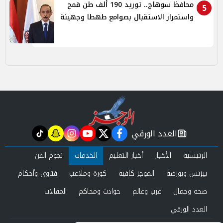
محافظ سوهاج.. توريد 190 ألف طن قمح
5
واستمرار الاستقبال بصوامع طهطا وجهينة
العدد الورقي
tiktok
snapchat
instagram
youtube
twitter
facebook
newspaper
الرئيسية
الأخبار
أخبار التعليم
الخدمات
نجوم الفن
بيزنس وبورصة
الموجز كافية
كورة وملاعب
فتاوى وأحكام
صحة وجمال
عرب وعالم
حوادث ومحاكم
المقالات
العدد الورقي