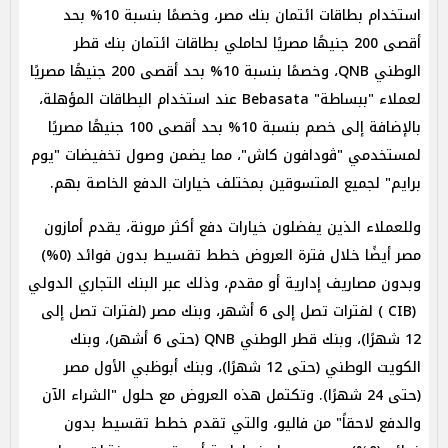
استخدام بطاقات ائتمان بنك مصر، وخصمًا بنسبة 10% بحد
أقصى 200 جنيهًا مصريًا لحاملي بطاقات ائتمان بنك قطر
الوطني QNB، وخصمًا بنسبة 10% بحد أقصى 200 جنيهًا مصريًا
لعملاء "ببساطة" Bebasata عند استخدام البطاقات المؤهلة،
بالإضافة إلى خصم بنسبة 10% بحد أقصى 100 جنيهًا مصريًا
لمستخدمي "ڤودافون كاش"، مما يضمن وصول تخفيضات "يوم
برايم" لجميع المتسوقين بمختلف خيارات الدفع الخاصة بهم.
وللعملاء الذين يفضلون خيارات دفع أكثر مرونة، يقدم أمازون
مصر أيضًا خلال فترة العروض خطط تقسيط بدون فوائد (0%)
وبدون مصاريف إدارية أو مقدم، وذلك عبر البنك التجاري الدولي
(CIB ) لفترات تصل إلى 6 أشهر، وبنك مصر (لفترات تصل إلى
12 شهرًا)، وبنك قطر الوطني QNB (حتى 6 أشهر)، وبنك
الكويت الوطني (حتى 12 شهرًا)، وبنك أبوظبي الأول مصر
(حتى 24 شهرًا). وتكتمل هذه العروض مع حلول "الشراء الآن
والدفع لاحقاً" من فاليو، والتي تقدم خطط تقسيط بدون