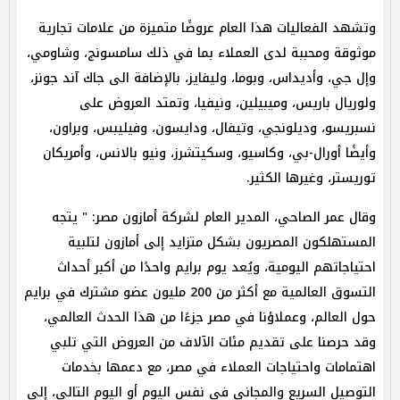
وتشهد الفعاليات هذا العام عروضًا متميزة من علامات تجارية
موثوقة ومحببة لدى العملاء بما في ذلك سامسونج، وشاومي،
وإل جي، وأديداس، وبوما، وليفايز، بالإضافة الى جاك آند جونز،
ولوريال باريس، وميبيلين، ونيفيا، وتمتد العروض على
نسبريسو، وديلونجي، وتيفال، ودايسون، وفيليبس، وبراون،
وأيضًا أورال-بي، وكاسيو، وسكيتشرز، ونيو بالانس، وأمريكان
توريستر، وغيرها الكثير.
وقال عمر الصاحي، المدير العام لشركة أمازون مصر: " يتجه
المستهلكون المصريون بشكل متزايد إلى أمازون لتلبية
احتياجاتهم اليومية، ويُعد يوم برايم واحدًا من أكبر أحداث
التسوق العالمية مع أكثر من 200 مليون عضو مشترك في برايم
حول العالم، وعملاؤنا في مصر جزءًا من هذا الحدث العالمي،
وقد حرصنا على تقديم مئات الآلاف من العروض التي تلبي
اهتمامات واحتياجات العملاء في مصر، مع دعمها بخدمات
التوصيل السريع والمجاني في نفس اليوم أو اليوم التالي، إلى