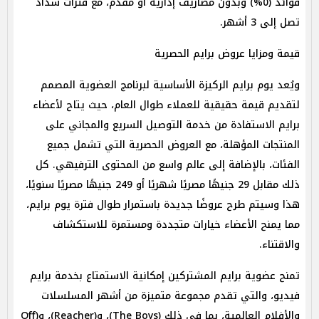
فوائد (0%) وبدون مصاريف إدارية أو مقدم، مع فترات سداد
تصل إلى 3 أشهر.
قيمة ومزايا عروض برايم الحصرية
ويُعد يوم برايم الركيزة الأساسية لبرنامج العضوية المصمم
لتقديم قيمة حقيقية للعملاء طوال العام، حيث يتاح لأعضاء
برايم الاستفادة من خدمة التوصيل السريع والمجاني على
المنتجات المؤهلة، مع العروض الحصرية التي تشمل جميع
الفئات، بالإضافة إلى عالم واسع من المحتوى الترفيهي. كل
ذلك مقابل 29 جنيهًا مصريًا شهريًا أو 249 جنيهًا مصريًا سنويًا،
هذا وسيتم طرح عروضًا جديدة باستمرار طوال فترة يوم برايم،
مما يمنح الأعضاء خيارات متجددة ومستمرة للاستكشاف
والاقتناء.
تمنح عضوية برايم المشتركين إمكانية الاستمتاع بخدمة برايم
فيديو، والتي تقدم مجموعة متميزة من أشهر المسلسلات
والأفلام العالمية، بما في ذلك (The Boys)، و(Reacher)، و(Off