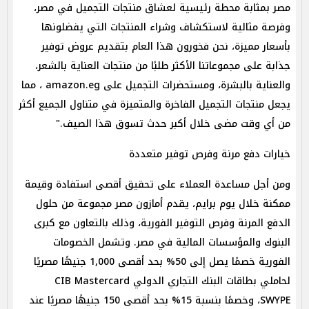
مصر بمثابة محطة رئيسية لعشاق منتجات التجميل في مصر،
وفرصة مثالية لاستكشاف وشراء المنتجات التي يفضلونها
بأسعار مميزة، نحن فخورون هذا العام بتقديم عروض توفير
جذابة على مجموعاتنا الأكثر طلبًا من منتجات العناية بالشعر،
والعناية بالبشرة، ومستحضرات التجميل على amazon.eg ، مما
يجعل منتجات التجميل الفاخرة والمتميزة في متناول الجميع أكثر
من أي وقت مضى خلال أكبر حدث تسوق هذا الصيف."
خيارات دفع مرنة وفرص توفير متعددة
ومن أجل مساعدة العملاء على تحقيق أقصى استفادة وقيمة
ممكنة خلال يوم برايم، يقدم أمازون مصر مجموعة من حلول
الدفع المرنة وفرص التوفير الفورية، وذلك بالتعاون مع كبرى
البنوك والمؤسسات المالية في مصر. وتشمل الخصومات
الفورية خصمًا يصل إلى 50% بحد أقصى 1,000 جنيهًا مصريًا
لحاملي بطاقات البنك التجاري الدولي CIB Mastercard
SWYPE، وخصمًا بنسبة 15% بحد أقصى 150 جنيهًا مصريًا عند