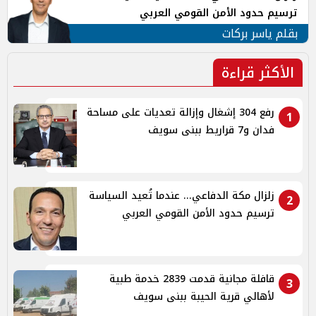
ترسيم حدود الأمن القومي العربي
بقلم ياسر بركات
الأكثر قراءة
رفع 304 إشغال وإزالة تعديات على مساحة
1
فدان و7 قراريط ببنى سويف
زلزال مكة الدفاعي... عندما تُعيد السياسة
2
ترسيم حدود الأمن القومي العربي
قافلة مجانية قدمت 2839 خدمة طبية
3
لأهالي قرية الحيبة ببنى سويف