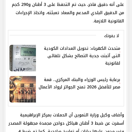
على أنه دقيق فاخر، حيث تم التحفظ على 3 أطنان و290 كجم
من الدقيق البلدي المدعم والمعاد تعبئته، واتخاذ الإجراءات
القانونية اللازمة.
لا يفوتك
متحدث الكهرباء: تحويل العدادات الكودية
التى أثبتت جدية التصالح بشكل تلقائى
لقانونية
برعاية رئيس الوزراء والبنك المركزي.. قمة
مصر للأفضل 2026 تمنح الجوائز لرواد الأعمال
​وأضاف وكيل وزارة التموين أن الحملات بمركز الإبراهيمية
أسفرت عن ضبط 3 أطنان هياكل دواجن مجمدة مجهولة المصدر
وغير مدون عليها بيانات أو تواريخ صلاحية، كما تم ضبط 4