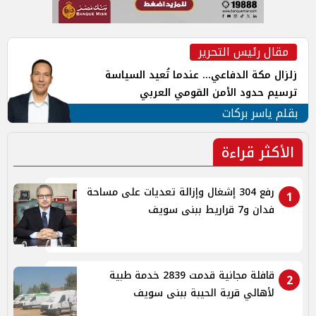
مقال رئيس التحرير
زلزال مكة الدفاعي... عندما تُعيد السياسة
ترسيم حدود الأمن القومي العربي
بقلم ياسر بركات
الأكثر قراءة
رفع 304 إشغال وإزالة تعديات على مساحة
1
فدان و7 قراريط ببنى سويف
قافلة مجانية قدمت 2839 خدمة طبية
2
لأهالي قرية الحيبة ببنى سويف