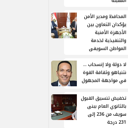
المقبلة
المحافظ ومدير الأمن
يؤكدان التعاون بين
الأجهزة الأمنية
والتنفيذية لخدمة
المواطن السويفى
لا دولة ولا إنسحاب ...
نتنياهو وثقافة القوة
في مواجهة المجهول
تخفيض تنسيق القبول
بالثانوي العام ببنى
سويف من 236 إلى
231 درجة