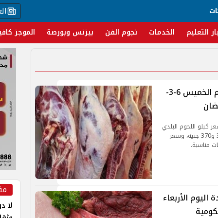
ال
ات
ار التعليم
الخدمات
نجوم الفن
بيزنس وبورصة
الموجز كافي
تعرف على أسعار اللحوم الحمراء اليوم الخميس 6-3-
ر كيلو اللحوم البلدي
بين 350 و400 جنيه، وسعر المفروم البلدي بين 300 و370 جنيه، وسعر
مق
 اليوم الأربعاء
لا دو
وثقا