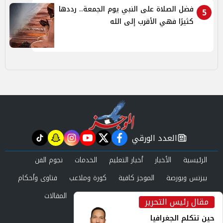
فضل الصلاة على النبي يوم الجمعة.. رددها
5
كثيرًا فهي الأقرب إلى الله
العدد الورقي
tiktok
snapchat
instagram
youtube
twitter
facebook
newspaper
الرئيسية
الأخبار
أخبار التعليم
الخدمات
نجوم الفن
بيزنس وبورصة
الموجز كافية
كورة وملاعب
فتاوى وأحكام
صحة وجمال
عرب وعالم
حوادث ومحاكم
المقالات
مقال رئيس التحرير
inst
العدد الورقي
حين تتكلم الجغرافيا