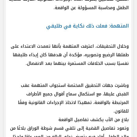
الطفل ومحاسبة المسؤولة عن الواقعة.
المتهمة: فعلت ذلك نكاية في طليقي
وخلال التحقيقات، اعترفت المتهمة بأنها تعمدت الاعتداء على
طفلها الرضيع وتصويره، مؤكدة أن هدفها كان إيذاء طليقها
نفسيًا بسبب الخلافات المستمرة بينهما بعد الانفصال.
وباشرت جهات التحقيق المختصة استجواب المتهمة عقب
القبض عليها، مع استكمال سماع أقوال جميع الأطراف
المرتبطة بالواقعة، تمهيدًا لاتخاذ الإجراءات القانونية وفقًا
للقانون.
بلاغ من الأب يكشف تفاصيل الواقعة
وتعود تفاصيل القضية إلى تلقي قسم شرطة الوراق بلاغًا من
والد الطفل، أفاد فيه بتعرض نجله، البالغ من العمر عامًا واحدًا،