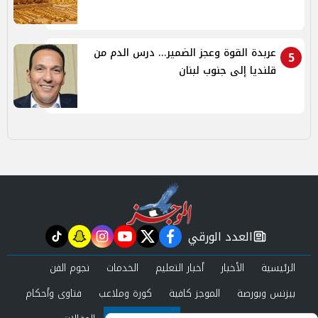
عربدة القوة وعجز الضمير... درس الدم من
5
قلنديا إلى جنوب لبنان
العدد الورقي
tiktok
snapchat
instagram
youtube
twitter
facebook
newspaper
الرئيسية
الأخبار
أخبار التعليم
الخدمات
نجوم الفن
بيزنس وبورصة
الموجز كافية
كورة وملاعب
فتاوى وأحكام