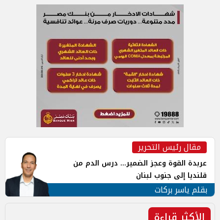
مقال رئيس التحرير
عربدة القوة وعجز الضمير... درس الدم من
قلنديا إلى جنوب لبنان
بقلم ياسر بركات
الأكثر قراءة