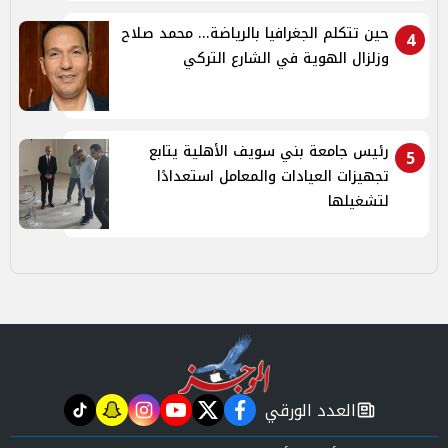
حين تتكلم الجغرافيا بالرياضة... محمد صلاح
4
وزلزال الهوية في الشارع التركي
رئيس جامعة بني سويف الأهلية يتابع
5
تجهيزات العيادات والمعامل استعدادًا
لتشغيلها
العدد الورقي
tiktok
snapchat
instagram
youtube
twitter
facebook
newspaper