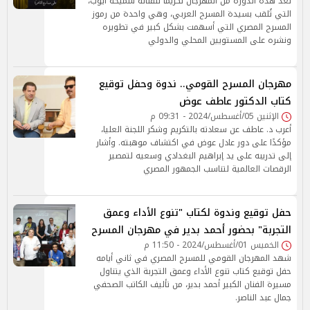
تُعد هذه الدورة من المهرجان تكريمًا للفنانة سميحة أيوب،
التي تُلقب بسيدة المسرح العربي، وهي واحدة من رموز
المسرح المصري التي أسهمت بشكل كبير في تطويره
ونشره على المستويين المحلي والدولي
مهرجان المسرح القومي.. ندوة وحفل توقيع
كتاب الدكتور عاطف عوض
الإثنين 05/أغسطس/2024 - 09:31 م
أعرب د. عاطف عن سعادته بالتكريم وشكر اللجنة العليا،
مؤكدًا على دور عادل عوض في اكتشاف موهبته. وأشار
إلى تدريبه على يد إبراهيم البغدادي وسعيه لتمصير
الرقصات العالمية لتناسب الجمهور المصري
حفل توقيع وندوة لكتاب "تنوع الأداء وعمق
التجربة" بحضور أحمد بدير في مهرجان المسرح
الخميس 01/أغسطس/2024 - 11:50 م
شهد المهرجان القومي للمسرح المصري في ثاني أيامه
حفل توقيع كتاب تنوع الأداء وعمق التجربة الذي يتناول
مسيرة الفنان الكبير أحمد بدير، من تأليف الكاتب الصحفي
جمال عبد الناصر.