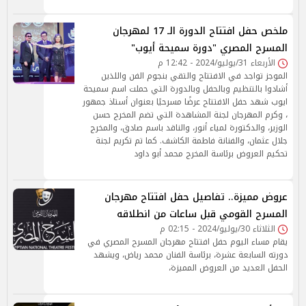
ملخص حفل افتتاح الدورة الـ 17 لمهرجان
المسرح المصري "دورة سميحة أيوب"
الأربعاء 31/يوليو/2024 - 12:42 م
الموجز تواجد في الافتتاح والتقي بنجوم الفن واللذين
أشادوا بالتنظيم وبالحفل وبالدورة التي حملت اسم سميحة
ايوب شهد حفل الافتتاح عرضًا مسرحيًا بعنوان أستاذ جمهور
، وكرم المهرجان لجنة المشاهدة التي تضم المخرج حسن
الوزير، والدكتورة لمياء أنور، والناقد باسم صادق، والمخرج
جلال عثمان، والفنانة فاطمة الكاشف. كما تم تكريم لجنة
تحكيم العروض برئاسة المخرج محمد أبو داود
عروض مميزة.. تفاصيل حفل افتتاح مهرجان
المسرح القومي قبل ساعات من انطلاقه
الثلاثاء 30/يوليو/2024 - 02:15 م
يقام مساء اليوم حفل افتتاح مهرجان المسرح المصري في
دورته السابعة عشرة، برئاسة الفنان محمد رياض، ويشهد
الحفل العديد من العروض المميزة،