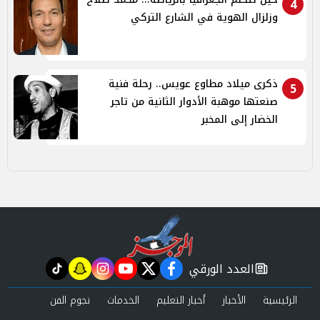
4
وزلزال الهوية في الشارع التركي
ذكرى ميلاد مطاوع عويس.. رحلة فنية
5
صنعتها موهبة الأدوار الثانية من تاجر
الخضار إلى المخبر
العدد الورقي
tiktok
snapchat
instagram
youtube
twitter
facebook
newspaper
الرئيسية
الأخبار
أخبار التعليم
الخدمات
نجوم الفن