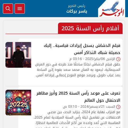
رئيس التحرير
ياسر بركات
أفلام رأس السنة 2025
فيلم الدشاش يسجل إيرادات قياسية.. إليك
حصيلة شباك التذاكر أمس
الإثنين 06/يناير/2025 - 03:16 م
حقق فيلم الدشاش نجاحًا ساحقًا منذ طرحه في دور العرض
السينمائية، ليعود به الفنان محمد سعد بقوة إلى الساحة
بعد غياب طويل، ويرصد موقع الموجز إجمالي إيراداته أمس.
تعرف على موعد رأس السنة 2025 وأبرز مظاهر
الاحتفال حول العالم
السبت 21/ديسمبر/2024 - 03:10 ص
مع اقتراب نهاية عام 2024، يتزايد البحث بين محبي
الاحتفالات عن تفاصيل ليلة رأس السنة الميلادية لعام 2025،
المناسبة التي تُعد واحدة من أكثر الأحداث العالمية انتظارًا.