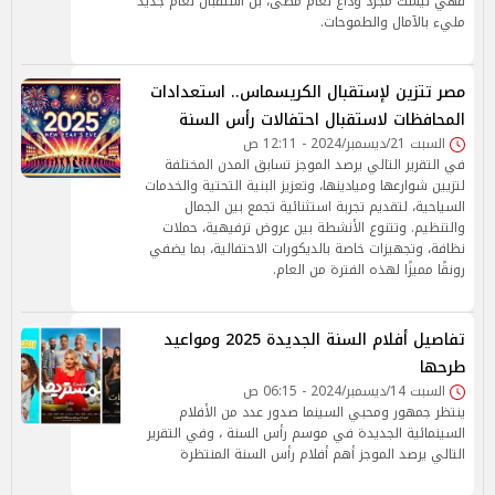
فهي ليست مجرد وداع لعام مضى، بل استقبال لعام جديد
مليء بالآمال والطموحات.
مصر تتزين لإستقبال الكريسماس.. استعدادات
المحافظات لاستقبال احتفالات رأس السنة
السبت 21/ديسمبر/2024 - 12:11 ص
في التقرير التالي يرصد الموجز تسابق المدن المختلفة
لتزيين شوارعها وميادينها، وتعزيز البنية التحتية والخدمات
السياحية، لتقديم تجربة استثنائية تجمع بين الجمال
والتنظيم. وتتنوع الأنشطة بين عروض ترفيهية، حملات
نظافة، وتجهيزات خاصة بالديكورات الاحتفالية، بما يضفي
رونقًا مميزًا لهذه الفترة من العام.
تفاصيل أفلام السنة الجديدة 2025 ومواعيد
طرحها
السبت 14/ديسمبر/2024 - 06:15 ص
ينتظر جمهور ومحبي السينما صدور عدد من الأفلام
السينمائية الجديدة في موسم رأس السنة ، وفي التقرير
التالي يرصد الموجز أهم أفلام رأس السنة المنتظرة